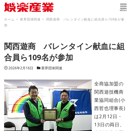
MENU
ホーム
業界団体関連
関西遊商 バレンタイン献血に組合員ら109名が参
加
関西遊商 バレンタイン献血に組
合員ら109名が参加
投稿日
カテゴリー
2026年2月16日
業界団体関連
全商協加盟の
関西遊技機商
業協同組合(小
西哲也理事長)
は2月12日・
13日の両日、