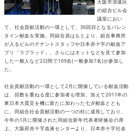
大阪市浪速区
の組合ビル会
議室におい
て、社会貢献活動の一環として、36回目となるバレン
タイン献血を実施。同組合員はもとより、組合事務所
が入るビルのテナントスタッフや日本赤十字の献血ア
プリ「ラブラッド」、さらにはネットなどを見て参加
した一般人など2日間で109名(一般参加7名)が参加し
た。
社会貢献活動の一環として2月に開催している献血活動
は、回数を重ねる度に参加者も増加。加えて2011年の
東日本大震災を機に新たに加わった七夕献血ととも
に、同組合社会貢献活動の一つの柱に成長しており、
今年の1月に開催された同組合新年代表者研修会の席
上、大阪府赤十字血液センターより、日本赤十字社金