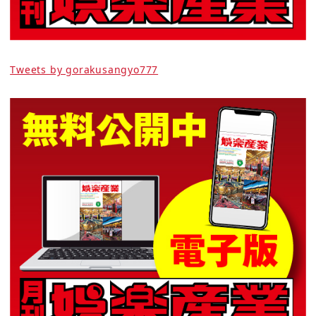
Tweets by gorakusangyo777