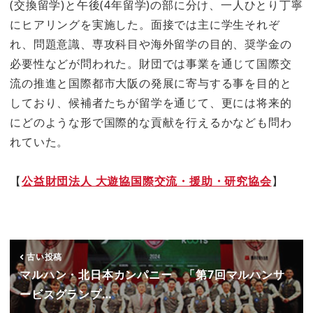
(交換留学)と午後(4年留学)の部に分け、一人ひとり丁寧
にヒアリングを実施した。面接では主に学生それぞ
れ、問題意識、専攻科目や海外留学の目的、奨学金の
必要性などが問われた。財団では事業を通じて国際交
流の推進と国際都市大阪の発展に寄与する事を目的と
しており、候補者たちが留学を通じて、更には将来的
にどのような形で国際的な貢献を行えるかなども問わ
れていた。
【
公益財団法人 大遊協国際交流・援助・研究協会
】
古い投稿
マルハン・北日本カンパニー 「第7回マルハンサ
ービスグランプ…