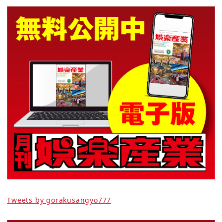
Tweets by gorakusangyo777