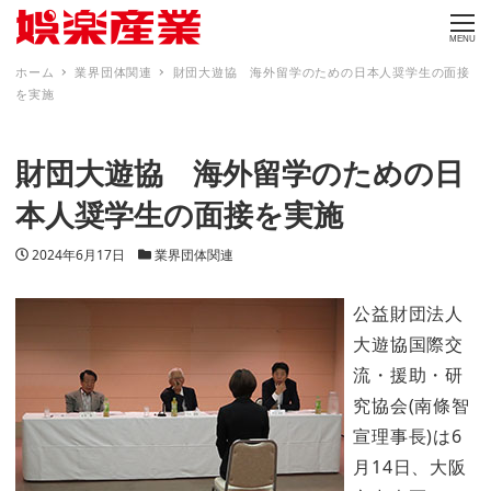
MENU
ホーム
業界団体関連
財団大遊協 海外留学のための日本人奨学生の面接
を実施
財団大遊協 海外留学のための日
本人奨学生の面接を実施
投稿日
カテゴリー
2024年6月17日
業界団体関連
公益財団法人
大遊協国際交
流・援助・研
究協会(南條智
宣理事長)は6
月14日、大阪