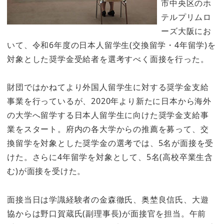
市中央区のホ
テルプリムロ
ーズ大阪にお
いて、令和6年度の日本人留学生(交換留学・4年留学)を
対象とした奨学金受給者を選考すべく面接を行った。
財団ではかねてより外国人留学生に対する奨学金支給
事業を行っているが、2020年より新たに日本から海外
の大学へ留学する日本人留学生に向けた奨学金支給事
業をスタート。府内の各大学からの推薦を募って、交
換留学を対象とした奨学金の選考では、5名が面接を受
けた。さらに4年留学を対象として、5名(高校卒業生含
む)が面接を受けた。
面接当日は学識経験者の金森徹氏、奥埜良信氏、大遊
協からは野口賀蔵氏(副理事長)が面接官を担当。午前