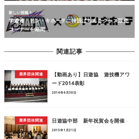
新しい投稿
学遊連 ドン・キホーテに特設ぱちんこグッズ販売
コーナーを期間…
関連記事
【動画あり】日遊協 遊技機アワ
業界団体関連
ード2014表彰
2014年4月30日
日遊協中部 新年祝賀会を開催
業界団体関連
2015年1月21日