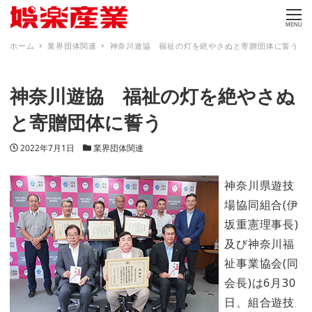
MENU
ホーム
業界団体関連
神奈川遊協 福祉の灯を絶やさぬと寄贈団体に誓う
神奈川遊協 福祉の灯を絶やさぬ
と寄贈団体に誓う
投稿日
カテゴリー
2022年7月1日
業界団体関連
神奈川県遊技
場協同組合(伊
坂重憲理事長)
及び神奈川福
祉事業協会(同
会長)は6月30
日、組合遊技