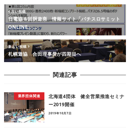
古い投稿
日電協＆回胴遊商 情報サイト「パチスロサミット
ONLINE」…
新しい投稿
札幌遊協 合田理事長が四期目へ
関連記事
北海道4団体 健全営業推進セミナ
業界団体関連
ー2019開催
2019年10月7日