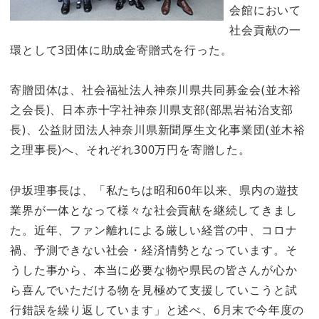
会館において
社会貢献の一
環として3団体に助成金寄贈式を行った。
寄贈団体は、社会福祉法人神奈川県共同募金会(並木裕
之会長)、日本赤十字社神奈川県支部(部黒岩祐治支部
長)、公益財団法人神奈川県新聞厚生文化事業団(並木裕
之理事長)へ、それぞれ300万円を寄贈した。
伊坂理事長は、「私たちは昭和60年以来、県内の遊技
業界が一体となって様々な社会貢献を継続してきまし
た。近年、ファン離れによる厳しい経営の中、コロナ
禍、予測できない社会・経済情勢となっています。そ
うした事から、本当に必要な物や県民の皆さんが心か
ら喜んでいただける物を見極めて支援していこうと試
行錯誤を繰り返しています」と述べ、6月末で今年度の