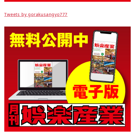
Tweets by gorakusangyo777