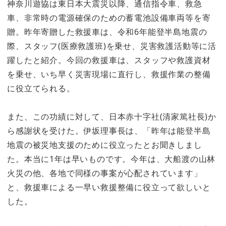
神奈川遊協は東日本大震災以降、通信指令車、救急
車、非常時の電源確保のための蓄電池設備車両等を寄
贈。昨年寄贈した救援車は、令和6年能登半島地震の
際、スタッフ(医療救護班)を乗せ、災害救護活動等に活
躍したと紹介。今回の救援車は、スタッフや救護資材
を乗せ、いち早く災害現場に直行し、救援作業の整備
に役立てられる。
また、この功績に対して、日本赤十字社(清家篤社長)か
ら感謝状を受けた。伊坂理事長は、「昨年は能登半島
地震の被災地支援のために役立ったとお聞きしまし
た。本当に1年は早いものです。今年は、大船渡の山林
火災の他、各地で同様の事案が心配されています」
と、救援車による一早い救援整備に役立って欲しいと
した。