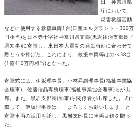
日、神奈川県
庁において、
災害救護活動
などに使用する救援車両1台(日産エルグラント・300万
円相当)を日本赤十字社神奈川県支部(黒岩祐治支部長／
県知事)に寄贈し、東日本大震災の発生時刻に合わせて
黙とうを捧げた。これにより、救援車両等はのべ38台
(1億410万円相当)となった。
寄贈式には、伊坂理事長、小林昇副理事長(福祉事業協
会理事)、佐藤信晶専務理事(福祉事業協会理事)らが出
席。また、黒岩支部長(知事)ら関係者が出席した。式に
際して、伊坂理事長は、「よろしくお願いします」と
寄贈車両の活用を託し、黒岩支部長に車両目録を贈っ
た。