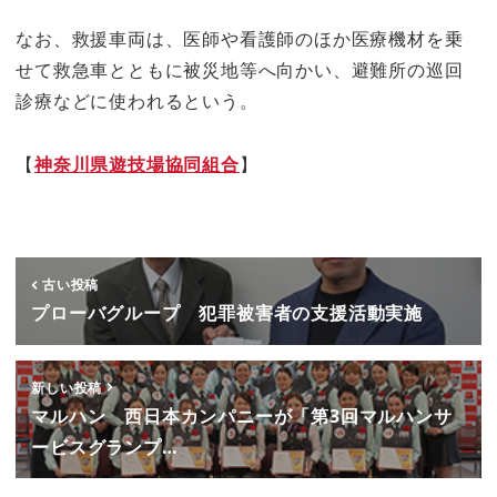
なお、救援車両は、医師や看護師のほか医療機材を乗
せて救急車とともに被災地等へ向かい、避難所の巡回
診療などに使われるという。
【
神奈川県遊技場協同組合
】
古い投稿
プローバグループ 犯罪被害者の支援活動実施
新しい投稿
マルハン 西日本カンパニーが「第3回マルハンサ
ービスグランプ…