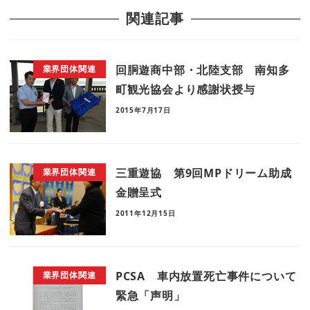
関連記事
回胴遊商中部・北陸支部 南知多
業界団体関連
町観光協会より感謝状授与
2015年7月17日
三重遊協 第9回MPドリーム助成
業界団体関連
金贈呈式
2011年12月15日
PCSA 車内放置死亡事件について
業界団体関連
緊急「声明」