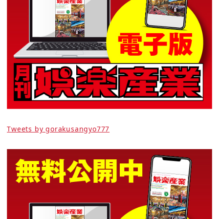
Tweets by gorakusangyo777