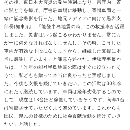
その後、東日本大震災の発生時刻になり、県庁内一斉
に黙とうを捧げ、庁舎駐車場に移動し、寄贈車両と一
緒に記念撮影を行った。地元メディアに向けて黒岩支
部長(知事)は、「能登半島地震の時、この救援車が活躍
しました。災害はいつ起こるかわかりません。常に万
が一に備えなければなりませんし、その時、こうした
車両が有効な手段になりますから、継続した支援に本
当に感謝しています」と謝意を述べた。伊坂理事長か
らは、「昨年の能登半島地震の際はすぐに役立ったそ
うで、私どもも贈って本当に良かったと実感しまし
た。今後も支援を続けていきたい。この活動は30年余
にわたり継続しています。車両は経年劣化するもので
して、現在は13台ほど稼働しているそうです。毎年1台
は寄贈させていただくよう努めています。これからも
国民、県民の皆様のために社会貢献活動を続けていき
たい」と話した。