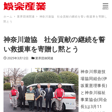
MENU
ホーム
業界団体関連
神奈川遊協 社会貢献の継続を誓い救援車を寄贈し
黙とう
神奈川遊協 社会貢献の継続を誓
い救援車を寄贈し黙とう
投稿日
カテゴリー
2025年3月12日
業界団体関連
神奈川県遊技
場協同組合(伊
坂重憲理事長)
と神奈川福祉
事業協会(同会
長)は3月11