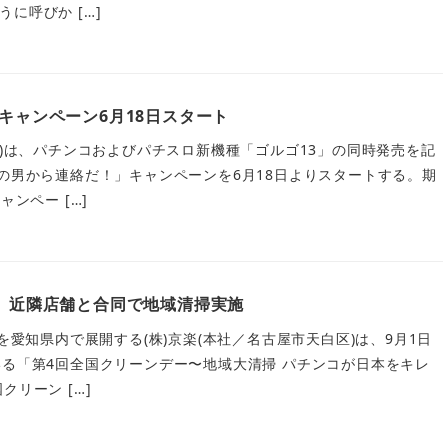
に呼びか […]
Bキャンペーン6月18日スタート
区)は、パチンコおよびパチスロ新機種「ゴルゴ13」の同時発売を記
あの男から連絡だ！」キャンペーンを6月18日よりスタートする。期
ャンペー […]
U 近隣店舗と合同で地域清掃実施
」を愛知県内で展開する(株)京楽(本社／名古屋市天白区)は、9月1日
いる「第4回全国クリーンデー〜地域大清掃 パチンコが日本をキレ
クリーン […]