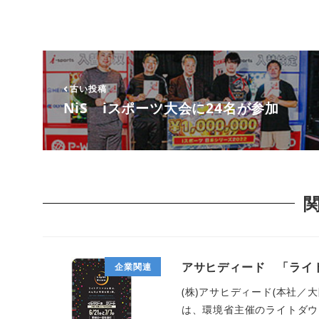
古い投稿
NiS iスポーツ大会に24名が参加
アサヒディード 「ライト
企業関連
(株)アサヒディード(本社／
は、環境省主催のライトダウ