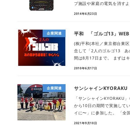
プ施設や家庭の電気を消すよう
2014年6月23日
平和 「ゴルゴ13」WE
企業関連
(株)平和(本社／東京都台東
念して「2人のゴルゴ13 
間は8月17日まで。 まずはキ
2010年6月17日
サンシャインKYORAK
企業関連
「サンシャインKYORAKU
から10日の期間で実施して
イに〜」に参加した。 「全国
2021年9月10日