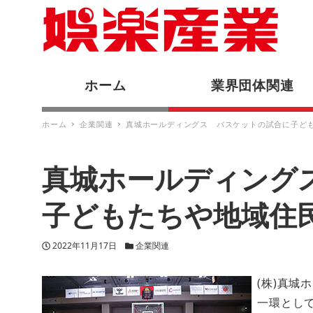
ホーム
業界団体関連
ホーム
企業関連
真城ホールディングス バスケットの試合に子ど
真城ホールディング
子どもたちや地域住
投稿日
カテゴリー
2022年11月17日
企業関連
(株)真城
一環とし