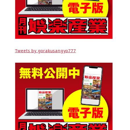
Tweets by gorakusangyo777