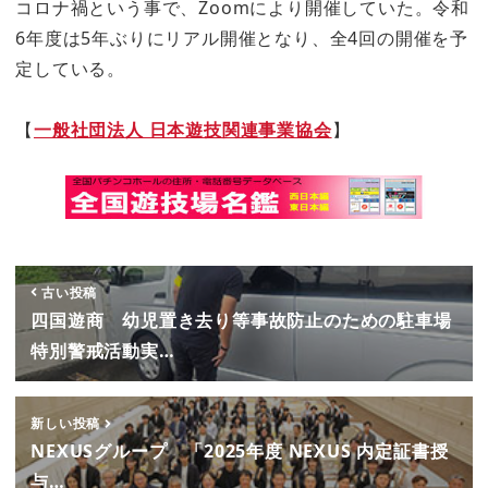
コロナ禍という事で、Zoomにより開催していた。令和
6年度は5年ぶりにリアル開催となり、全4回の開催を予
定している。
【
一般社団法人 日本遊技関連事業協会
】
古い投稿
四国遊商 幼児置き去り等事故防止のための駐車場
特別警戒活動実…
新しい投稿
NEXUSグループ 「2025年度 NEXUS 内定証書授
与…