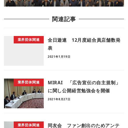
関連記事
全日遊連 12月度組合員店舗数発
業界団体関連
表
2021年1月19日
MIRAI 「広告宣伝の自主規制」
業界団体関連
に関し公開経営勉強会を開催
2021年8月27日
同友会 ファン創出のためアンテ
業界団体関連