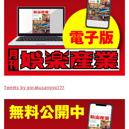
Tweets by gorakusangyo777