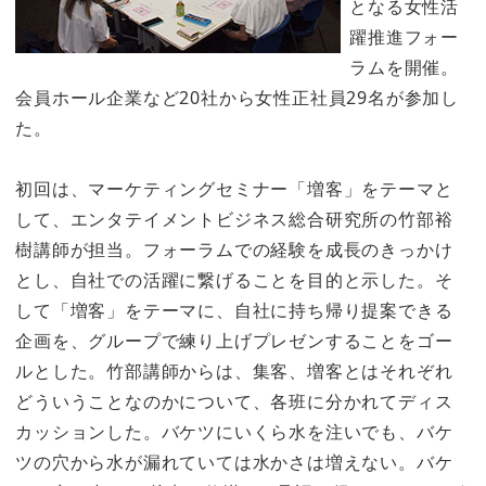
となる女性活
躍推進フォー
ラムを開催。
会員ホール企業など20社から女性正社員29名が参加し
た。
初回は、マーケティングセミナー「増客」をテーマと
して、エンタテイメントビジネス総合研究所の竹部裕
樹講師が担当。フォーラムでの経験を成長のきっかけ
とし、自社での活躍に繋げることを目的と示した。そ
して「増客」をテーマに、自社に持ち帰り提案できる
企画を、グループで練り上げプレゼンすることをゴー
ルとした。竹部講師からは、集客、増客とはそれぞれ
どういうことなのかについて、各班に分かれてディス
カッションした。バケツにいくら水を注いでも、バケ
ツの穴から水が漏れていては水かさは増えない。バケ