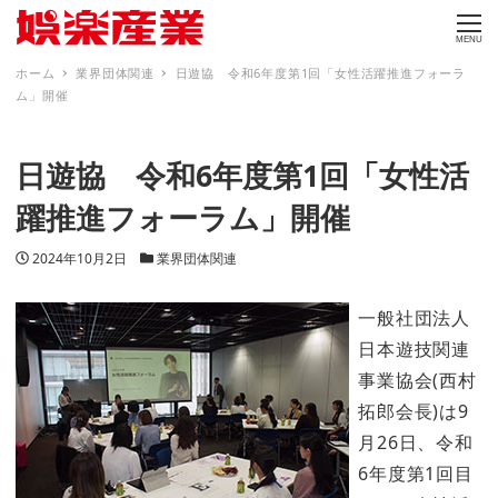
MENU
ホーム
業界団体関連
日遊協 令和6年度第1回「女性活躍推進フォーラ
ム」開催
日遊協 令和6年度第1回「女性活
躍推進フォーラム」開催
投稿日
カテゴリー
2024年10月2日
業界団体関連
一般社団法人
日本遊技関連
事業協会(西村
拓郎会長)は9
月26日、令和
6年度第1回目