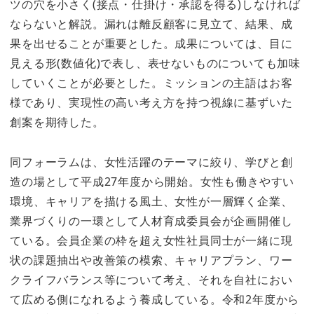
ツの穴を小さく(接点・仕掛け・承認を得る)しなければ
ならないと解説。漏れは離反顧客に見立て、結果、成
果を出せることが重要とした。成果については、目に
見える形(数値化)で表し、表せないものについても加味
していくことが必要とした。ミッションの主語はお客
様であり、実現性の高い考え方を持つ視線に基ずいた
創案を期待した。
同フォーラムは、女性活躍のテーマに絞り、学びと創
造の場として平成27年度から開始。女性も働きやすい
環境、キャリアを描ける風土、女性が一層輝く企業、
業界づくりの一環として人材育成委員会が企画開催し
ている。会員企業の枠を超え女性社員同士が一緒に現
状の課題抽出や改善策の模索、キャリアプラン、ワー
クライフバランス等について考え、それを自社におい
て広める側になれるよう養成している。令和2年度から