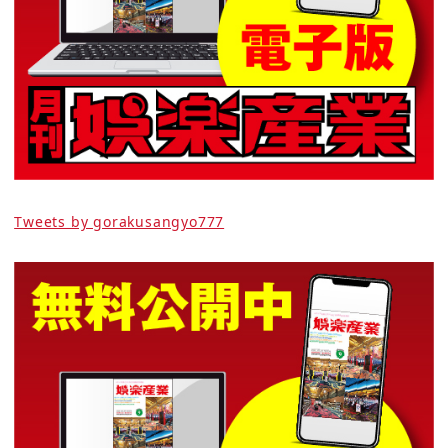
Tweets by gorakusangyo777