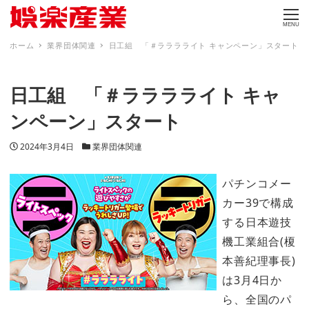
MENU
ホーム
業界団体関連
日工組 「＃ラララライト キャンペーン」スタート
日工組 「＃ラララライト キャ
ンペーン」スタート
投稿日
カテゴリー
2024年3月4日
業界団体関連
パチンコメー
カー39で構成
する日本遊技
機工業組合(榎
本善紀理事長)
は3月4日か
ら、全国のパ