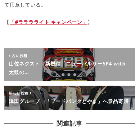
て用意している。
【
「#ラララライト キャンペーン」
】
古い投稿
山佐ネクスト 新機種「ニューパルサーSP4 with
太鼓の…
新しい投稿
澤田グループ 「フードバンクとやま」へ景品寄贈
関連記事