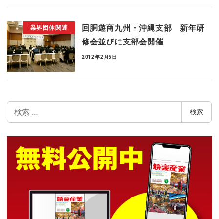
回胴遊商九州・沖縄支部 新年研
業界団体関連
修会並びに支部会開催
2012年2月6日
検
検索
索