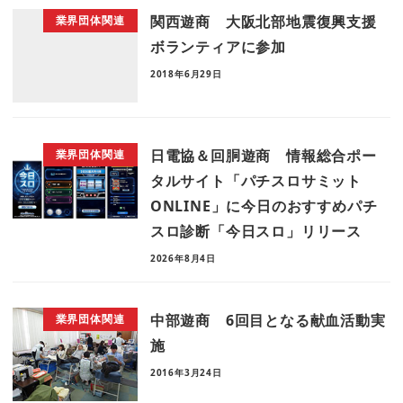
関西遊商 大阪北部地震復興支援
業界団体関連
ボランティアに参加
2018年6月29日
日電協＆回胴遊商 情報総合ポー
業界団体関連
タルサイト「パチスロサミット
ONLINE」に今日のおすすめパチ
スロ診断「今日スロ」リリース
2026年8月4日
中部遊商 6回目となる献血活動実
業界団体関連
施
2016年3月24日