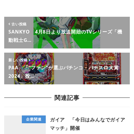
古い投稿
SANKYO 4月8日より放送開始のTVシリーズ「機
動戦士G…
新しい投稿
PAA 「“ファン”が選ぶパチンコ・パチスロ大賞
2024」投…
関連記事
ガイア 「今日はみんなでガイア
企業関連
マッチ」開催