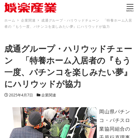
MENU
ホーム
企業関連
成通グループ・ハリウッドチェーン 「特養ホーム入居
者の『もう一度、パチンコを楽しみたい夢』にハリウッドが協力
成通グループ・ハリウッドチェー
ン 「特養ホーム入居者の『もう
一度、パチンコを楽しみたい夢』
にハリウッドが協力
投稿日
カテゴリー
2025年4月7日
企業関連
岡山県パチン
コ・パチスロ
業協同組合の
千原行喜理事