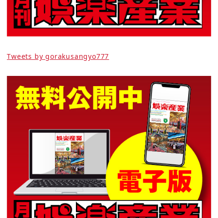
Tweets by gorakusangyo777