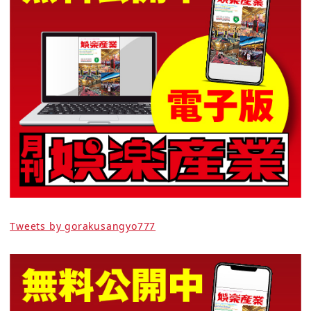
Tweets by gorakusangyo777