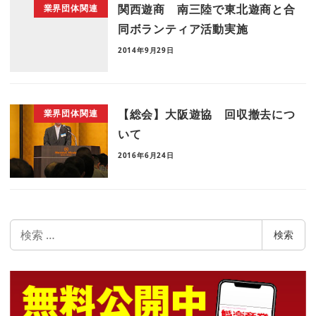
関西遊商 南三陸で東北遊商と合
業界団体関連
同ボランティア活動実施
2014年9月29日
【総会】大阪遊協 回収撤去につ
業界団体関連
いて
2016年6月24日
検
検索
索