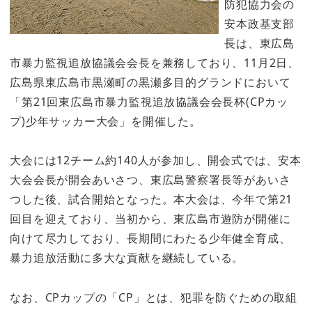
防犯協力会の
安本政基支部
長は、東広島
市暴力監視追放協議会会長を兼務しており、11月2日、
広島県東広島市黒瀬町の黒瀬多目的グランドにおいて
「第21回東広島市暴力監視追放協議会会長杯(CPカッ
プ)少年サッカー大会」を開催した。
大会には12チーム約140人が参加し、開会式では、安本
大会会長が開会あいさつ、東広島警察署長等があいさ
つした後、試合開始となった。本大会は、今年で第21
回目を迎えており、当初から、東広島市遊防が開催に
向けて尽力しており、長期間にわたる少年健全育成、
暴力追放活動に多大な貢献を継続している。
なお、CPカップの「CP」とは、犯罪を防ぐための取組