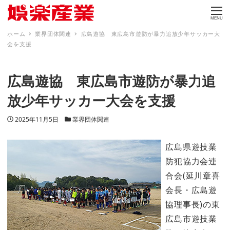
MENU
ホーム
業界団体関連
広島遊協 東広島市遊防が暴力追放少年サッカー大
会を支援
広島遊協 東広島市遊防が暴力追
放少年サッカー大会を支援
投稿日
カテゴリー
2025年11月5日
業界団体関連
広島県遊技業
防犯協力会連
合会(延川章喜
会長・広島遊
協理事長)の東
広島市遊技業