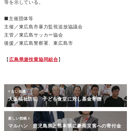
等を示している。
■主催団体等
主催／東広島市暴力監視追放協議会
主管／東広島サッカー協会
後援／東広島警察署、東広島市
【
広島県遊技業協同組合
】
古い投稿
大阪福祉防犯 子ども食堂に対し基金寄贈
新しい投稿
マルハン 鹿児島県と熊本県に豪雨災害への寄付金