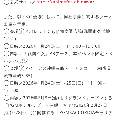
◯公式サイト／
https://animefes.okinawa/
また、以下の2会場において、同社事業に関するブース
出展を予定。
◯会場①／パレットくもじ前交通広場(那覇市久茂地
1-1-1)
◯日時／2026年1月24日(土) 11：00～19：00
◯内容／「戦国乙女」PRブース、本イベント限定ノベ
ルティの配布
◯会場②／イーアス沖縄豊崎 イーアスコート内(豊見
城市豊崎3-35)
◯日時／2026年1月24日(土)～25日(日) 11：00～
18：00
◯内容／2026年7月3日(金)よりグランドオープンする
「PGMホテルリゾート沖縄」および2026年2月27日
(金)～28日(土)に開催する「PGM×ACCORDIAチャリテ