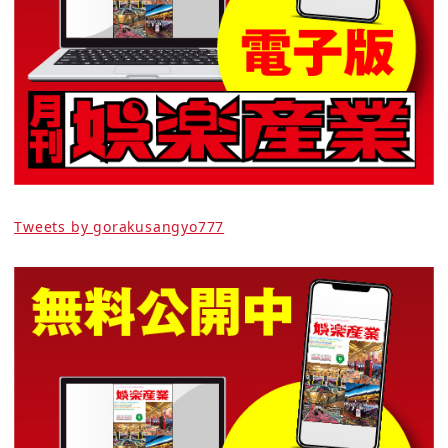
Tweets by gorakusangyo777