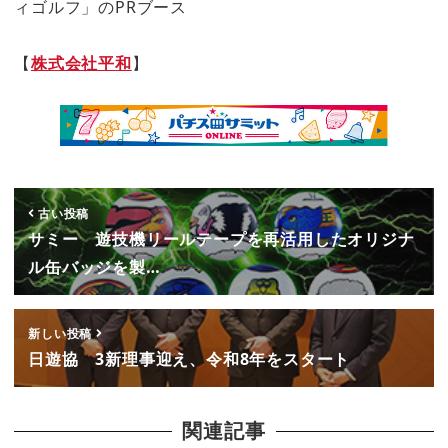
ィゴルフ」のPRブース
【
株式会社平和
】
古い投稿
サミー 遊技機リールテープを再活用したオリジナ
ル缶バッジを製…
新しい投稿
日遊協 3新理事迎え、令和8年をスタート
関連記事