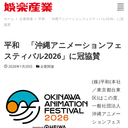
MENU
ホーム
企業関連
平和 「沖縄アニメーションフェスティバル2026」に冠
協賛
平和 「沖縄アニメーションフェ
スティバル2026」に冠協賛
投稿日
カテゴリー
2026年1月20日
企業関連
(株)平和(本社
／東京都台東
区)はこの度、
一般社団法人
沖縄アニメー
ションフェス