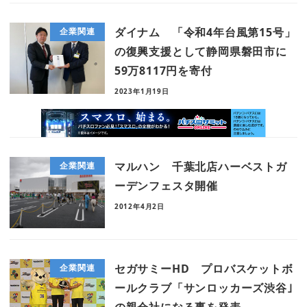
ダイナム 「令和4年台風第15号」
企業関連
の復興支援として静岡県磐田市に
59万8117円を寄付
2023年1月19日
マルハン 千葉北店ハーベストガ
企業関連
ーデンフェスタ開催
2012年4月2日
セガサミーHD プロバスケットボ
企業関連
ールクラブ「サンロッカーズ渋谷｣