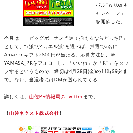
パルTwitterキ
ャンペーン」
を開催した。
今月は、「ビッグボーナス当選！揃えるならどっち!?」
として、“7派”か“カエル派”を選べば、抽選で3名に
Amazonギフト2800円が当たる。応募方法は、＠
YAMASA_PRをフォローし、「いいね」か「RT」をタッ
プするというもので、締切は4月28日(金)の11時59分ま
で。なお、当選者にはDMが送られてくる。
詳しくは、
山佐PR情報局のTwitter
まで。
【
山佐ネクスト株式会社
】