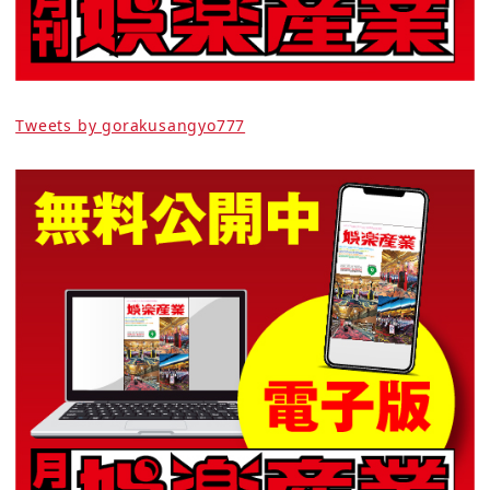
Tweets by gorakusangyo777