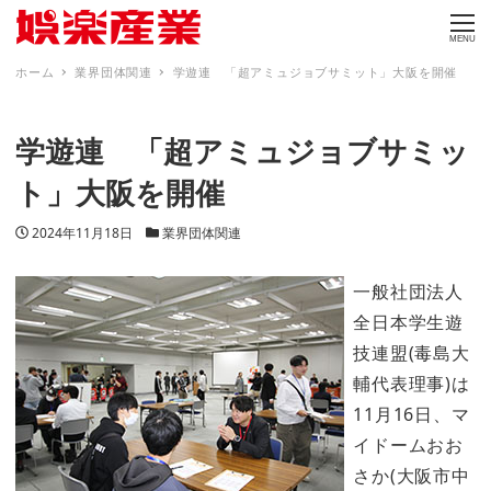
MENU
ホーム
業界団体関連
学遊連 「超アミュジョブサミット」大阪を開催
学遊連 「超アミュジョブサミッ
ト」大阪を開催
投稿日
カテゴリー
2024年11月18日
業界団体関連
一般社団法人
全日本学生遊
技連盟(毒島大
輔代表理事)は
11月16日、マ
イドームおお
さか(大阪市中