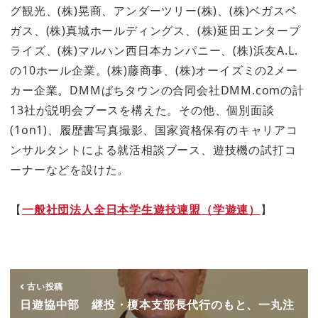
グ観光、(株)晃商、アンダーツリー(株)、(株)ベガスベ
ガス、(株)真城ホールディングス、(株)延田エンタープ
ライズ、(株)マルハン西日本カンパニー、(株)浜友A.L.
の10ホール企業。(株)藤商事、(株)オーイズミの2メー
カー企業。DMMぱちタウンの合同会社DMM.comの計
13社が説明会ブースを構えた。その他、個別面談
(1on1)、履歴書写真撮影、国家資格保有のキャリアコ
ンサルタントによる就活相談ブース、遊技機の試打コ
ーナーなどを設けた。
【
一般社団法人全日本学生遊技連盟（学遊連）
】
古い投稿
日遊協中部 継投・榎本支部長代行のもと、一丸注