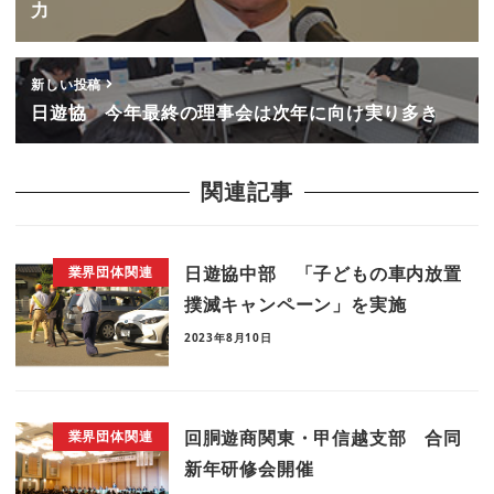
力
新しい投稿
日遊協 今年最終の理事会は次年に向け実り多き
関連記事
日遊協中部 「子どもの車内放置
業界団体関連
撲滅キャンペーン」を実施
2023年8月10日
回胴遊商関東・甲信越支部 合同
業界団体関連
新年研修会開催