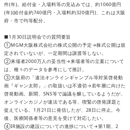
件(年)。給付金・入場料等の見込みでは、約1060億円
(年)(給付金約740億円・入場料約320億円)、これは大阪
府・市で均等配分。
■1月30日説明会での質問要旨
①MGM大阪株式会社の株式公開の予定→株式公開は規
定されていないが、一定期間は譲渡等しない。
②来場者2000万人の妥当性→来場者等の立案について
は、種々のデータを参考にして推計。
③大阪府の「違法オンラインギャンブル等対策啓発動
画『ギャン太郎』」の取扱いは不適切→若年層に向けた
啓発動画。新聞、SNS等で論議を醸しているようだが、
オンラインカジノが違法である等、喫緊の啓発課題と
捉えている。1月21日に発信したが、28日に停止。今
後、医療関係者等の意見を受けて対応したい。
④IR施設の建設についての進捗について→第1期、2