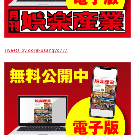
Tweets by gorakusangyo777