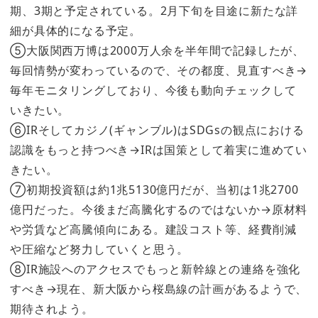
期、3期と予定されている。2月下旬を目途に新たな詳
細が具体的になる予定。
⑤大阪関西万博は2000万人余を半年間で記録したが、
毎回情勢が変わっているので、その都度、見直すべき→
毎年モニタリングしており、今後も動向チェックして
いきたい。
⑥IRそしてカジノ(ギャンブル)はSDGsの観点における
認識をもっと持つべき→IRは国策として着実に進めてい
きたい。
⑦初期投資額は約1兆5130億円だが、当初は1兆2700
億円だった。今後まだ高騰化するのではないか→原材料
や労賃など高騰傾向にある。建設コスト等、経費削減
や圧縮など努力していくと思う。
⑧IR施設へのアクセスでもっと新幹線との連絡を強化
すべき→現在、新大阪から桜島線の計画があるようで、
期待されよう。