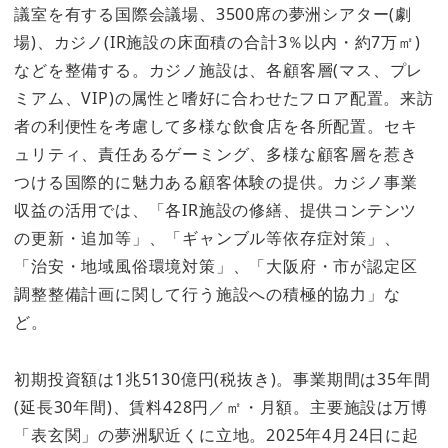
議室を有する国際会議場、3500席の夢洲シアター(劇
場)、カジノ(IR施設の床面積の合計3％以内・約7万㎡)
などを整備する。カジノ施設は、各顧客層(マス、プレ
ミアム、VIP)の属性と嗜好に合わせたフロア配置。来訪
者の利便性を考慮して多様な飲食店を各所配置。セキ
ュリティ、責任あるゲーミング、多様な顧客層を惹き
つける国際的に魅力ある顧客体験の提供。カジノ事業
収益の活用では、「各IR施設の修繕、提供コンテンツ
の更新・追加等」、「ギャンブル等依存症対策」、
「治安・地域風俗環境対策」、「大阪府・市が認定区
調整整備計画に関して行う施設への積極的協力」な
ど。
初期投資額は1兆5130億円(税抜き)。事業期間は35年間
(延長30年間)、賃料428円／㎡・月額。主要施設は万博
「表玄関」の夢洲駅近くに立地。2025年4月24日に起