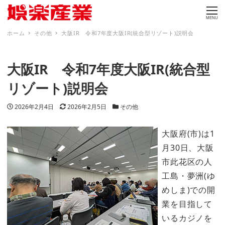
MENU
ホーム
その他
大阪IR 令和7年度大阪IR(統合型リゾート)説明会
大阪IR 令和7年度大阪IR(統合型
リゾート)説明会
投稿日
更新日
カテゴリー
2026年2月4日
2026年2月5日
その他
大阪府(市)は1
月30日、大阪
市此花区の人
工島・夢洲(ゆ
めしま)での開
業を目指して
いるカジノを