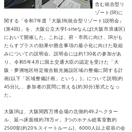
含む統合型リ
ゾート(IR)に
関する「令和7年度『大阪IR(統合型リゾート)説明会』
(第4回)」を、大阪公立大学I-siteなんば(大阪市浪速区)
において開催した。これは、府・市民に向け、IRがも
たらすプラスの効果や懸念事項の最小化に向けた取組
みについての説明会。説明会には約130名の参加があ
り、令和5年4月に国土交通大臣の認定を受けた「大
阪・夢洲地区特定複合観光施設区域の整備に関する計
画(以下「区域整備計画」という。)」について説明(約
45分)し、参加者の質問に答える(約30分)形式となっ
た。
大阪IRは、大阪関西万博会場の北側約49.2ヘクター
ル、延べ床面積約78万㎡。3つのホテル総客室数約
2500室(約20％スイートルーム)、6000人以上収容の会