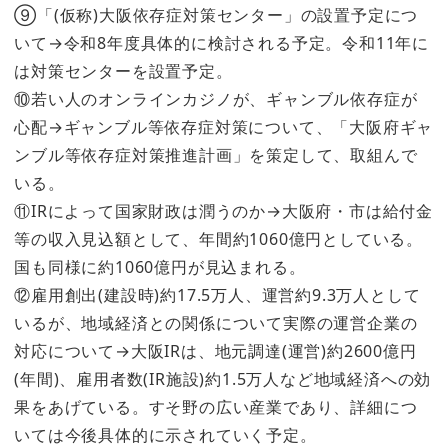
⑨「(仮称)大阪依存症対策センター」の設置予定につ
いて→令和8年度具体的に検討される予定。令和11年に
は対策センターを設置予定。
⑩若い人のオンラインカジノが、ギャンブル依存症が
心配→ギャンブル等依存症対策について、「大阪府ギャ
ンブル等依存症対策推進計画」を策定して、取組んで
いる。
⑪IRによって国家財政は潤うのか→大阪府・市は給付金
等の収入見込額として、年間約1060億円としている。
国も同様に約1060億円が見込まれる。
⑫雇用創出(建設時)約17.5万人、運営約9.3万人として
いるが、地域経済との関係について実際の運営企業の
対応について→大阪IRは、地元調達(運営)約2600億円
(年間)、雇用者数(IR施設)約1.5万人など地域経済への効
果をあげている。すそ野の広い産業であり、詳細につ
いては今後具体的に示されていく予定。