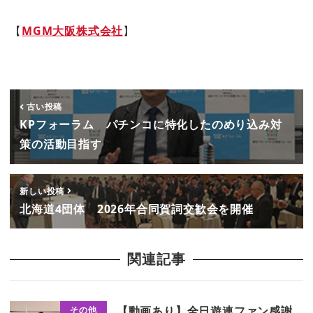
【
MGM大阪株式会社
】
古い投稿
KPフォーラム パチンコに特化したのめり込み対
策の活動目指す
新しい投稿
北海道4団体 2026年合同賀詞交歓会を開催
関連記事
【動画あり】全日遊連ファン感謝
その他