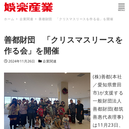
MENU
ホーム
企業関連
善都財団 「クリスマスリースを作る会」を開催
善都財団 「クリスマスリースを
作る会」を開催
投稿日
カテゴリー
2024年11月26日
企業関連
(株)善都(本社
／愛知県豊田
市)が支援する
一般財団法人
善都財団(都筑
善惠代表理事)
は11月23日、