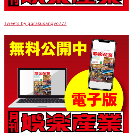
Tweets by gorakusangyo777