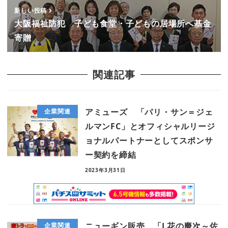
新しい投稿
大阪福祉防犯 子ども食堂・子どもの居場所へ基金
寄贈
関連記事
アミューズ 「パリ・サン＝ジェ
企業関連
ルマンFC」とオフィシャルリージ
ョナルパートナーとしてスポンサ
ー契約を締結
2023年3月31日
ニューギン販売 「L花の慶次～佐
企業関連