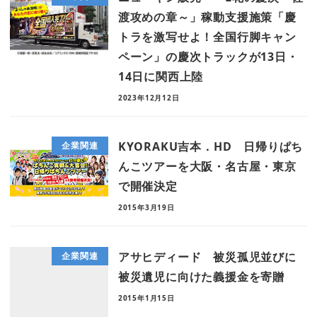
渡攻めの章～」稼動支援施策「慶
トラを激写せよ！全国行脚キャン
ペーン」の慶次トラックが13日・
14日に関西上陸
2023年12月12日
KYORAKU吉本．HD 日帰りぱち
企業関連
んこツアーを大阪・名古屋・東京
で開催決定
2015年3月19日
アサヒディード 被災孤児並びに
企業関連
被災遺児に向けた義援金を寄贈
2015年1月15日