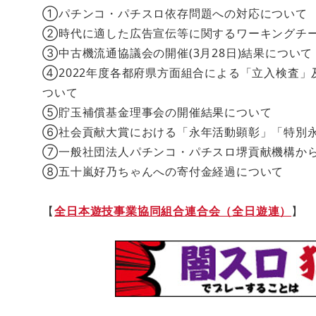
①パチンコ・パチスロ依存問題への対応について
②時代に適した広告宣伝等に関するワーキングチ
③中古機流通協議会の開催(3月28日)結果について
④2022年度各都府県方面組合による「立入検査
ついて
⑤貯玉補償基金理事会の開催結果について
⑥社会貢献大賞における「永年活動顕彰」「特別
⑦一般社団法人パチンコ・パチスロ堺貢献機構か
⑧五十嵐好乃ちゃんへの寄付金経過について
【
全日本遊技事業協同組合連合会（全日遊連）
】