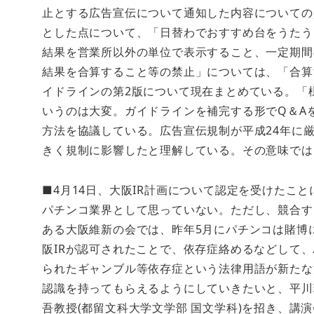
止とする広告宣伝について通知した内容についての
とした点について、「日替わでおすすめ台をうたう
結果を営業所以外の単位で表示すること、一定期間
結果を合算すること等の禁止」については、「合算
イドラインの第2版について現在まとめている。「
いうのは大変。ガイドラインを補完する形でQ＆A
方法を協議している。広告宣伝規制が平成24年に
きく規制に影響したと理解している。その意味では
■4月14日、大阪IR計画について認定を受けたこ
パチンコ業界として思っていない。ただし、競合す
ある大阪維新の会では、昨年5月にパチンコは賭博
阪IRが認可されたことで、依存症絡めるなどして、
られたギャンブル等依存症という法律用語が新たな
認識を持ってもらえるようにしていきたいと、平川
吾教授(都留文科大学文学部 国文学科)を招き、講