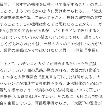
質問。「おすすめ機種を日替わりで表示すること」の禁止
ことは、まるで出るかのように受け止められる」。「遊技
の遊技結果を合算して表示すること、複数の遊技機の遊技
することで、この機種は出るぞと思わせることから」。ガ
様々な質問や問合せがあるが、ガイドラインで改訂すると
を出していくというのが望ましいと考えており、望ましい
厳しく打ち出されたのは、一般の方々の目や受け止め方が大
、業界の主張ばかりではいけないと思う」(阿部理事長)。
とについて。パチンコとカジノが競合するといった視点は、
るというカジノ側の思惑が懸念される。大阪の第1党派で
にすべきと大阪市議会で意見書を可決した経緯がある。大
バッシングが加速する可能性もある。IR法制化のために作
混乱を招かぬよう、依存(のめり込み)問題について正しい
理事長(大阪遊協)は述べていた。その為に、6月にも早野慎
演会を企画している。阿部理事長からは、「大阪IRの運営が