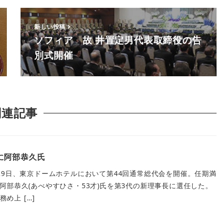
新しい投稿
ソフィア 故 井置定男代表取締役の告
別式開催
関連記事
に阿部恭久氏
29日、東京ドームホテルにおいて第44回通常総代会を開催。任期満
阿部恭久(あべやすひさ・53才)氏を第3代の新理事長に選任した。
務め上 […]