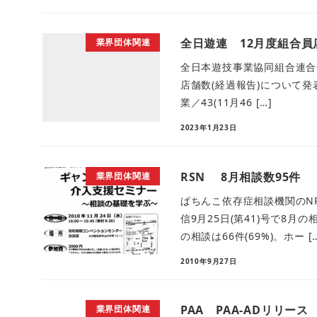
全日遊連 12月度組合員
業界団体関連
全日本遊技事業協同組合連合会
店舗数(経過報告)について発表し
業／43(11月46 […]
2023年1月23日
RSN 8月相談数95件
業界団体関連
ぱちんこ依存症相談機関のNP
信9月25日(第41)号で8
の相談は66件(69%)。ホー [
2010年9月27日
PAA PAA-ADリリース
業界団体関連