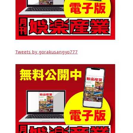
Tweets by gorakusangyo777