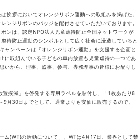
長は挨拶においてオレンジリボン運動への取組みを掲げた。
オレンジリボンのバッジを配付させていただいております。
リボンは、認定NPO法人児童虐待防止全国ネットワークが
も虐待防止運動のシンボルとして広く社会に浸透していると
キャンペーンは『オレンジリボン運動』を支援する企画と
止に取組んでいる子どもの車内放置も児童虐待の一つであ
思いから、理事、監事、参与、専務理事の皆様にお配りし
放置撲滅」を啓発する専用ラベルを貼付し、「1枚あたり8
～9月30日までとして、通常よりも安価に販売するので、
ム(WT)の活動について」。WTは4月17日、業界として禁