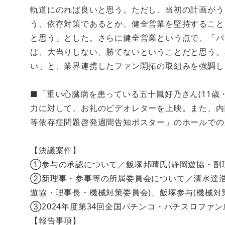
軌道にのれば良いと思う。ただし、当初の計画がう
う、依存対策であるとか、健全営業を堅持すること
と思う」とした。さらに健全営業という点で、「パ
は、大当りしない、勝てないということだと思う。
い」と、業界連携したファン開拓の取組みを強調し
■「重い心臓病を患っている五十嵐好乃さん(11歳
力に対して、お礼のビデオレターを上映。また、内
等依存症問題啓発週間告知ポスター」のホールでの
【決議案件】
①参与の承認について／飯塚邦晴氏(静岡遊協・副理
②新理事・参事等の所属委員会について／清水達浩
遊協・理事長・機械対策委員会)、飯塚参与(機械対策
③2024年度第34回全国パチンコ・パチスロファ
【報告事項】