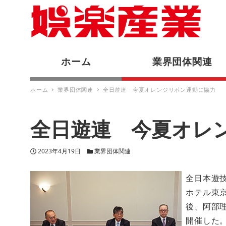
ホーム
業界団体関連
ホーム
業界団体関連
全日遊連 今夏オレンジリボン運動に協力
全日遊連 今夏オレ
投稿日
カテゴリー
2023年4月19日
業界団体関連
全日本遊
ホテル東京
後、阿部
開催した