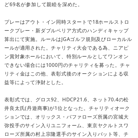
ど69名が参加して親睦を深めた。
プレーはアウト・イン同時スタートで18ホールストロ
ークプレー・新ダブルペリア方式のハンディキャップ
算出にて実施。ルールはJGAゴルフ規則及びローカルル
ールが適用された。チャリティ大会である為、ニアピ
ン賞対象ホールにおいて、特別ルールとしてワンオン
できない場合には1000円のチャリティを募った。チャ
リティ金はこの他、表彰式後のオークションによる収
益等によって浄財とした。
表彰式では、グロス92、HDCP21.6、ネット70.4の松
井良太氏(丹遊商事)が1位となった。チャリティオーク
ションでは、オリックス・バファローズ所属の宮城大
弥投手のサイン入りユニフォーム、東京ヤクルトスワ
ローズ所属の村上宗隆選手のサイン入りバット等、チ