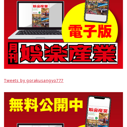
Tweets by gorakusangyo777