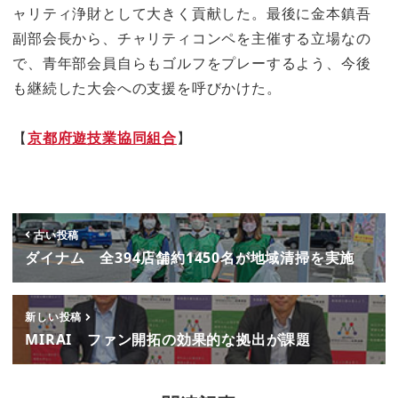
ャリティ浄財として大きく貢献した。最後に金本鎮吾
副部会長から、チャリティコンペを主催する立場なの
で、青年部会員自らもゴルフをプレーするよう、今後
も継続した大会への支援を呼びかけた。
【
京都府遊技業協同組合
】
古い投稿
ダイナム 全394店舗約1450名が地域清掃を実施
新しい投稿
MIRAI ファン開拓の効果的な拠出が課題