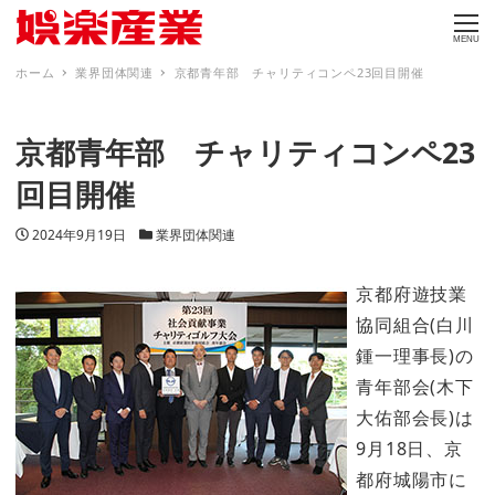
MENU
ホーム
業界団体関連
京都青年部 チャリティコンペ23回目開催
京都青年部 チャリティコンペ23
回目開催
投稿日
カテゴリー
2024年9月19日
業界団体関連
京都府遊技業
協同組合(白川
鍾一理事長)の
青年部会(木下
大佑部会長)は
9月18日、京
都府城陽市に