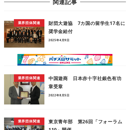
関連記事
財団大遊協 7カ国の留学生17名に
業界団体関連
奨学金給付
2025年4月9日
中国遊商 日本赤十字社銀色有功
業界団体関連
章受章
2022年8月5日
東京青年部 第26回「フォーラム
業界団体関連
110」開催