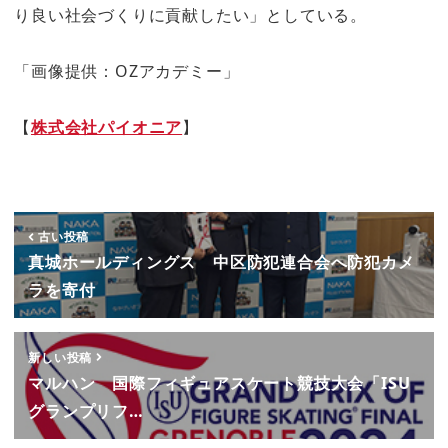
り良い社会づくりに貢献したい」としている。
「画像提供：OZアカデミー」
【
株式会社パイオニア
】
古い投稿
真城ホールディングス 中区防犯連合会へ防犯カメ
ラを寄付
新しい投稿
マルハン 国際フィギュアスケート競技大会「ISU
グランプリフ…