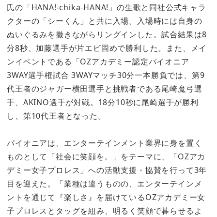
氏の「HANA!-chika-HANA!」の生歌と同社公式キャラ
クターの「シーくん」と共に入場。入場時には自身の
ぬいぐるみを撒きながらリングインした。試合結果は8
分8秒、加藤選手が片エビ固めで勝利した。また、メイ
ンイベントである「OZアカデミー認定パイオニア
3WAY選手権試合 3WAYマッチ30分一本勝負では、第9
代王者のジャガー横田選手と挑戦者である尾崎魔弓選
手、AKINO選手が対戦。18分10秒に尾崎選手が勝利
し、第10代王者となった。
パイオニアは、エンターテインメント業界に身を置く
ものとして「社会に笑顔を。」をテーマに、「OZアカ
デミー女子プロレス」への活動支援・協賛を行って3年
目を迎えた。「業種は違うものの、エンターテインメ
ントを通じて『楽しさ』を届けているOZアカデミー女
子プロレスとタッグを組み、明るく笑顔で暮らせるよ