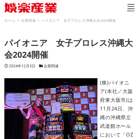
MENU
ホーム
企業関連
パイオニア 女子プロレス沖縄大会2024開催
パイオニア 女子プロレス沖縄大
会2024開催
投稿日
カテゴリー
2024年12月3日
企業関連
(株)パイオニ
ア(本社／大阪
府東大阪市)は
11月24日、沖
縄の沖縄県立
武道館ホール
において「OZ