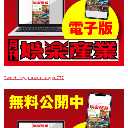
Tweets by gorakusangyo777