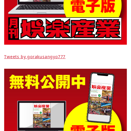
Tweets by gorakusangyo777