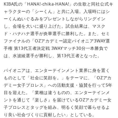
KIBA氏の「HANA!-chika-HANA!」の生歌と同社公式キ
ャラクターの「シーくん」と共に入場。入場時にはシ
ーくんぬいぐるみをプレゼントしながらリングイン
し、会場を大いに盛り上げた。試合結果は、マスク
ド・ハナハナ選手が炎華選手に勝利した。また、セミ
ファイナルの「OZアカデミー認定パイオニア3WAY選
手権 第13代王者決定戦 3WAYマッチ30分一本勝負で
は、水波綾選手が勝利し、第13代王者となった。
パイオニアは、エンターテインメント業界に身を置く
ものとして「社会に笑顔を。」をテーマに、「OZアカ
デミー女子プロレス」への活動支援・協賛を行って5年
目を迎えた。「業種は違うものの、エンターテインメ
ントを通じて『楽しさ』を届けているOZアカデミー女
子プロレスとタッグを組み、明るく笑顔で暮らせるよ
り良い社会づくりに貢献したい」としている。