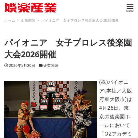
MENU
ホーム
企業関連
パイオニア 女子プロレス後楽園大会2026開催
パイオニア 女子プロレス後楽園
大会2026開催
投稿日
カテゴリー
2026年5月20日
企業関連
(株)パイオニ
ア(本社／大阪
府東大阪市)は
4月26日、東
京の後楽園ホ
ールにおいて
「OZアカデミ