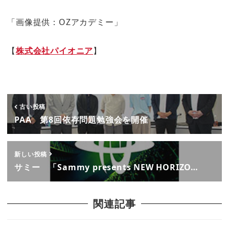
「画像提供：OZアカデミー」
【
株式会社パイオニア
】
古い投稿
PAA 第8回依存問題勉強会を開催
新しい投稿
サミー 「Sammy presents NEW HORIZO…
関連記事