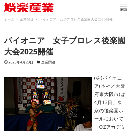
MENU
ホーム
企業関連
パイオニア 女子プロレス後楽園大会2025開催
パイオニア 女子プロレス後楽園
大会2025開催
投稿日
カテゴリー
2025年4月23日
企業関連
(株)パイオニ
ア(本社／大阪
府東大阪市)は
4月13日、東
京の後楽園ホ
ールにおいて
「OZアカデミ