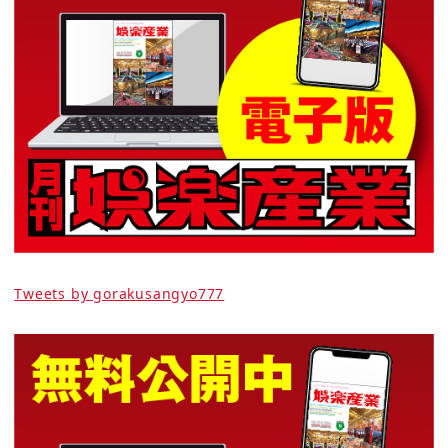
Tweets by gorakusangyo777