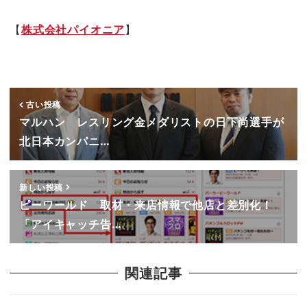
【
株式会社パイオニア
】
古い投稿
マルハン レスリング金メダリストの日下尚選手が
北日本カンパニ…
新しい投稿
ピーワールド 取材・来店情報で他店と差別化！
「アイキャッチ告…
関連記事