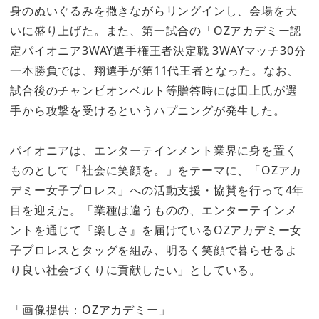
身のぬいぐるみを撒きながらリングインし、会場を大
いに盛り上げた。また、第一試合の「OZアカデミー認
定パイオニア3WAY選手権王者決定戦 3WAYマッチ30分
一本勝負では、翔選手が第11代王者となった。なお、
試合後のチャンピオンベルト等贈答時には田上氏が選
手から攻撃を受けるというハプニングが発生した。
パイオニアは、エンターテインメント業界に身を置く
ものとして「社会に笑顔を。」をテーマに、「OZアカ
デミー女子プロレス」への活動支援・協賛を行って4年
目を迎えた。「業種は違うものの、エンターテインメ
ントを通じて『楽しさ』を届けているOZアカデミー女
子プロレスとタッグを組み、明るく笑顔で暮らせるよ
り良い社会づくりに貢献したい」としている。
「画像提供：OZアカデミー」