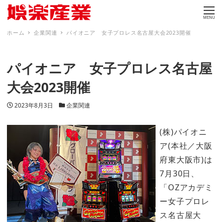
MENU
ホーム
企業関連
パイオニア 女子プロレス名古屋大会2023開催
パイオニア 女子プロレス名古屋
大会2023開催
投稿日
カテゴリー
2023年8月3日
企業関連
(株)パイオニ
ア(本社／大阪
府東大阪市)は
7月30日、
「OZアカデミ
ー女子プロレ
ス名古屋大