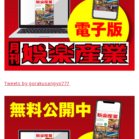
Tweets by gorakusangyo777