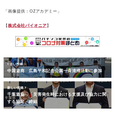
「画像提供：OZアカデミー」
【
株式会社パイオニア
】
古い投稿
中国遊商 広島平和記念公園一斉清掃活動に参加
新しい投稿
千葉遊協 「災害発生時における支援及び協力に関
する協定」締結