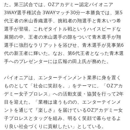
た。第三試合では、OZアカデミー認定パイオニア
3WAY選手権試合 3WAYマッチ30分一本勝負では、第5
代王者の米山香織選手、挑戦者の翔選手と青木いつ希
選手が登場。これぞタイトル戦というハイスピードな
展開の中、王者の米山選手の隙をついて青木選手が翔
選手に強烈なラリアットを浴びせ、青木選手が見事第6
代の新王者に輝いた。なお、第6代王者となった青木選
手へのプレゼンターには広報の田上氏が務めた。
パイオニアは、エンターテインメント業界に身を置く
ものとして「社会に笑顔を。」をテーマに、「OZアカ
デミー女子プロレス」への活動支援・協賛を行って2年
目を迎えた。「業種は違うものの、エンターテインメ
ントを通じて『楽しさ』を届けているOZアカデミー女
子プロレスとタッグを組み、明るく笑顔で暮らせるよ
り良い社会づくりに貢献したい」としている。