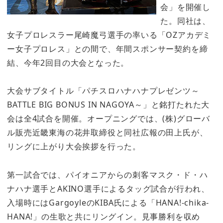
会」を開催し
た。同社は、
女子プロレスラー尾崎魔弓選手の率いる「OZアカデミ
ー女子プロレス」との間で、年間スポンサー契約を締
結、今年2回目の大会となった。
大会サブタイトル「パチスロハナハナプレゼンツ～
BATTLE BIG BONUS IN NAGOYA～」と銘打たれた大
会は全4試合を開催。オープニングでは、(株)グローバ
ル販売近畿東海の花井取締役と同社広報の田上氏が、
リングに上がり大会挨拶を行った。
第一試合では、パイオニアからの刺客マスク・ド・ハ
ナハナ選手とAKINO選手によるタッグ試合が行われ、
入場時にはGargoyleのKIBA氏による「HANA!-chika-
HANA!」の生歌と共にリングイン。見事勝利を収め