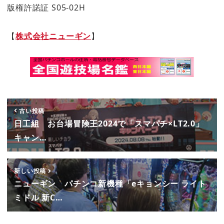
版権許諾証 S05-02H
【
株式会社ニューギン
】
古い投稿
日工組 お台場冒険王2024で「スマパチ×LT2.0」
キャン…
新しい投稿
ニューギン パチンコ新機種「eキョンシー ライト
ミドル 新C…