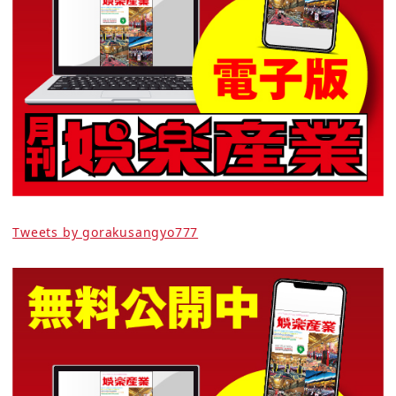
Tweets by gorakusangyo777