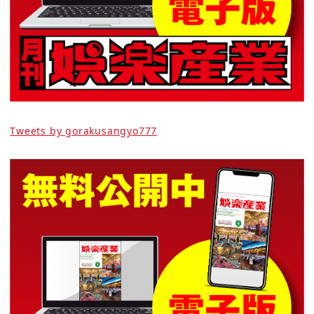
Tweets by gorakusangyo777