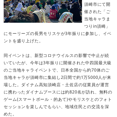
須崎市にて開
催された「ご
当地キャラま
つりin須崎」
にモーリーズの長男モリスケが3年振りに参加し、イベ
ントを盛り上げた。
同イベントは、新型コロナウイルスの影響で中止が続
いていたが、今年は3年振りに開催された中四国最大級
のご当地キャライベントで、日本全国から約70体のご
当地キャラが須崎市に集結し2日間で約1万5000人が来
場した。ダイナム高知須崎店・土佐店の従業員が運営
に携わったダイナムブースには約820名が訪れ、無料の
ゲーム(スマートボール・的あて)やモリスケとのフォト
セッションを楽しんでもらい、地域住民との交流を深
めた。