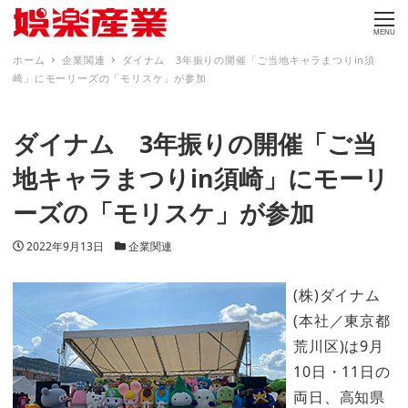
MENU
ホーム
企業関連
ダイナム 3年振りの開催「ご当地キャラまつりin須
崎」にモーリーズの「モリスケ」が参加
ダイナム 3年振りの開催「ご当
地キャラまつりin須崎」にモーリ
ーズの「モリスケ」が参加
投稿日
カテゴリー
2022年9月13日
企業関連
(株)ダイナム
(本社／東京都
荒川区)は9月
10日・11日の
両日、高知県