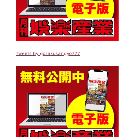
Tweets by gorakusangyo777