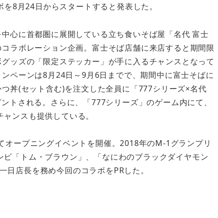
ボを8月24日からスタートすると発表した。
を中心に首都圏に展開している立ち食いそば屋「名代 富士
のコラボレーション企画。富士そば店舗に来店すると期間限
ボグッズの「限定ステッカー」が手に入るチャンスとなって
ンペーンは8月24日～9月6日までで、期間中に富士そばに
つ丼(セット含む)を注文した全員に「777シリーズ×名代
ゼントされる。さらに、「777シリーズ」のゲーム内にて、
チャンスも提供している。
てオープニングイベントを開催。2018年のM-1グランプリ
ンビ「トム・ブラウン」、「なにわのブラックダイヤモン
一日店長を務め今回のコラボをPRした。