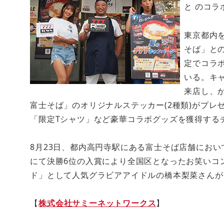
と のコラ
東京都内
そば」と
定でコラ
いる。キャ
来店し、か
富士そば」のオリジナルステッカー(2種類)がプレ
「限定Tシャツ」など豪華コラボグッズを獲得する
8月23日、都内高円寺駅にある富士そば店舗におい
にて決勝6位の入賞により全国区となったお笑いコ
ド」として人気グラビアアイドルの橋本梨菜さんが
【
株式会社サミーネットワークス
】