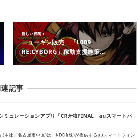
新しい投稿
ニューギン販売 「L009
RE:CYBORG」稼動支援施策…
関連記事
シミュレーションアプリ「CR牙狼FINAL」auスマートパ
ィ(本社／名古屋市中区)は、KDDI(株)が提供するauスマートフォン