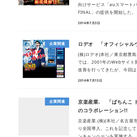
向けサービス「auスマート
FINAL」の提供を開始した。 ■
2014年7月3日
ロデオ 「オフィシャル
企業関連
(株)ロデオ(本社／東京都豊
では、2001年のWebサ
改善を行ってきたが、今回はま
2014年7月15日
京楽産業. 「ぱちんこ
企業関連
のコラボレーション!!
京楽産業.(株)(本社／名古
り全国導入。これを記念して
ンキャンペーンを実施する。 