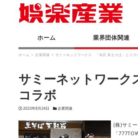
ホーム
業界団体関連
ホーム
企業関連
サミーネットワークス 「名代 富士そば」とコラ
サミーネットワーク
コラボ
投稿日
カテゴリー
2023年8月24日
企業関連
(株)サミ
「777T