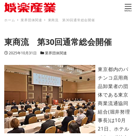
MENU
ホーム
業界団体関連
東商流 第30回通常総会開催
東商流 第30回通常総会開催
投稿日
カテゴリー
2025年10月31日
業界団体関連
東京都内のパ
チンコ店用商
品卸業者の団
体である東京
商業流通協同
組合(堀井努理
事長)は10月
21日、ホテル