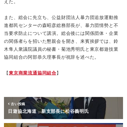
えた。
また、総会に先立ち、公益財団法人暴力団追放運動推
進都民センターの森昭彦総務部長が、暴力団情勢と不
当要求防止について講演。総会後には関係団体・企業
の関係者らを招いた懇親会を開き、来賓挨拶では、鈴
木隼人衆議院議員の秘書・菊池秀明氏と東京都遊技業
協同組合の阿部恭久理事長が祝辞を述べた。
【
東京商業流通協同組合
】
古い投稿
日遊協北海道 新支部長に松谷義明氏