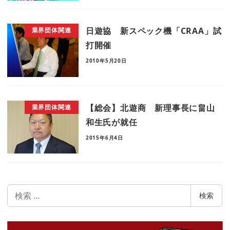
日遊協 新スペック機「CRAA」試
業界団体関連
打開催
2010年5月20日
【総会】北遊商 新理事長に畠山
業界団体関連
和生氏が就任
2015年6月4日
検
検索
索