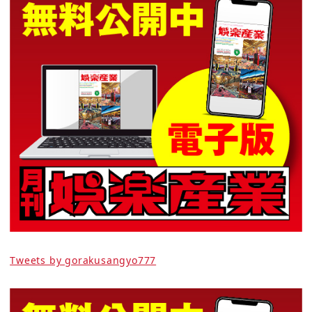
Tweets by gorakusangyo777