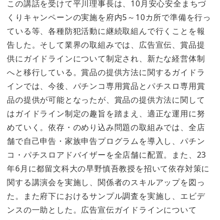
この講話を受けて平川理事長は、10月安心安全まちづ
くりキャンペーンの実施を府内5～10カ所で準備を行っ
ている等、各種防犯活動に継続取組んで行くことを報
告した。そして業界の取組みでは、広告宣伝、賞品提
供にガイドラインについて制定され、新たな経営体制
へと移行している。賞品の提供方法に関するガイドラ
インでは、今後、パチンコ専用賞品とパチスロ専用賞
品の提供が可能となったが、賞品の提供方法に関して
はガイドライン制定の趣旨を踏まえ、適正な運用に努
めていく。依存・のめり込み問題の取組みでは、全店
舗で自己申告・家族申告プログラムを導入し、パチン
コ・パチスロアドバイザーを全店舗に配置。また、23
年6月に都留文科大の早野慎吾教授を招いて依存対策に
関する講演会を実施し、関係者のスキルアップを図っ
た。また府下におけるサンプル調査を実施し、エビデ
ンスの一助とした。広告宣伝ガイドラインについて