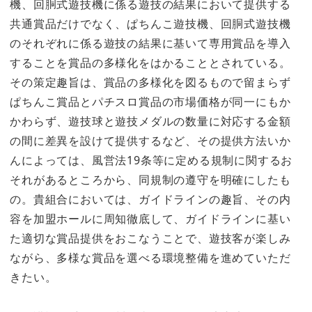
機、回胴式遊技機に係る遊技の結果において提供する
共通賞品だけでなく、ぱちんこ遊技機、回胴式遊技機
のそれぞれに係る遊技の結果に基いて専用賞品を導入
することを賞品の多様化をはかることとされている。
その策定趣旨は、賞品の多様化を図るもので留まらず
ぱちんこ賞品とパチスロ賞品の市場価格が同一にもか
かわらず、遊技球と遊技メダルの数量に対応する金額
の間に差異を設けて提供するなど、その提供方法いか
んによっては、風営法19条等に定める規制に関するお
それがあるところから、同規制の遵守を明確にしたも
の。貴組合においては、ガイドラインの趣旨、その内
容を加盟ホールに周知徹底して、ガイドラインに基い
た適切な賞品提供をおこなうことで、遊技客が楽しみ
ながら、多様な賞品を選べる環境整備を進めていただ
きたい。