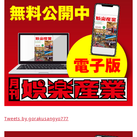
Tweets by gorakusangyo777