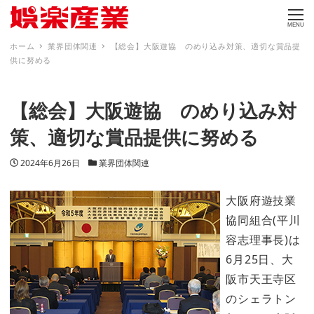
MENU
ホーム
業界団体関連
【総会】大阪遊協 のめり込み対策、適切な賞品提
供に努める
【総会】大阪遊協 のめり込み対
策、適切な賞品提供に努める
投稿日
カテゴリー
2024年6月26日
業界団体関連
大阪府遊技業
協同組合(平川
容志理事長)は
6月25日、大
阪市天王寺区
のシェラトン