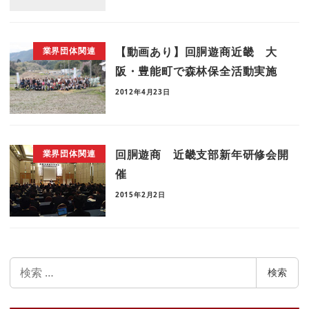
【動画あり】回胴遊商近畿 大
業界団体関連
阪・豊能町で森林保全活動実施
2012年4月23日
回胴遊商 近畿支部新年研修会開
業界団体関連
催
2015年2月2日
検
検索
索