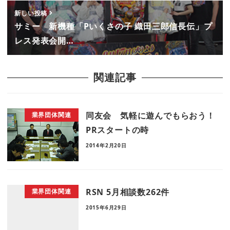
新しい投稿
サミー 新機種「Pいくさの子 織田三郎信長伝」プ
レス発表会開…
関連記事
同友会 気軽に遊んでもらおう！
業界団体関連
PRスタートの時
2014年2月20日
RSN 5月相談数262件
業界団体関連
2015年6月29日