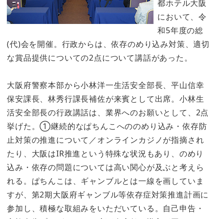
都ホテル大阪
において、令
和5年度の総
(代)会を開催。行政からは、依存のめり込み対策、適切
な賞品提供についての2点について講話があった。
大阪府警察本部から小林洋一生活安全部長、平山信幸
保安課長、林秀行課長補佐が来賓として出席。小林生
活安全部長の行政講話は、業界へのお願いとして、2点
挙げた。①継続的なぱちんこへののめり込み・依存防
止対策の推進について／オンラインカジノが指摘され
たり、大阪はIR推進という特殊な状況もあり、のめり
込み・依存の問題については高い関心が及ぶと考えら
れる。ぱちんこは、ギャンブルとは一線を画していま
すが、第2期大阪府ギャンブル等依存症対策推進計画に
参加し、積極な取組みをいただいている。自己申告・