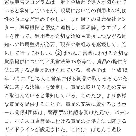
家族申告プログラムは、府下全店舗で導入が図られて
いると承知しているが、現場においての利用者の利便
性の向上など進めて欲しい。また府下の健康福祉セン
ター、医療機関と密接に連携し、業界誌、ウエブサイ
トを使って、利用者が適切な治療や支援につながる周
知への環境整備が必要。現在の取組みを継続して、進
化して行って欲しい。②ぱちんこ営業における適切な
賞品提供について／風営法第19条等で、賞品の提供方
法に関する規制が設けられている。業界では、平成18
年12月に「ぱちんこ営業に係る賞品の取りそろえの充
実に関する決議」を策定し、賞品の取りそろえの充実
に取組んでいると承知している。このたび、より多様
な賞品を提供することで、賞品の充実に資するようホ
ール関係4団体は、警察庁の確認を受けた元で、パチン
コ、パチスロ店営業における賞品の提供方法に関する
ガイドラインが設定された。これは、ぱちんこ遊技