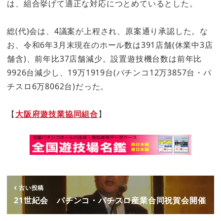
は、組合挙げて適正な対応につとめているとした。
総(代)会は、4議案が上程され、原案通り承認した。な
お、令和6年3月末現在のホール数は391店舗(休業中3店
舗含)、前年比37店舗減少。設置遊技機台数は前年比
9926台減少し、19万1919台(パチンコ12万3857台・パ
チスロ6万8062台)だった。
【
大阪府遊技業協同組合
】
古い投稿
21世紀会 パチンコ・パチスロ産業合同祝賀会開催