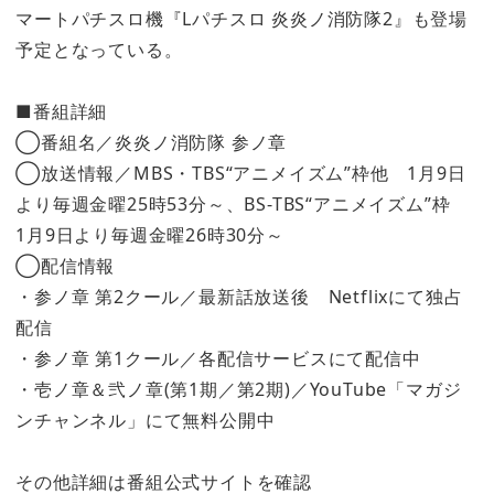
マートパチスロ機『Lパチスロ 炎炎ノ消防隊2』も登場
予定となっている。
■番組詳細
◯番組名／炎炎ノ消防隊 参ノ章
◯放送情報／MBS・TBS“アニメイズム”枠他 1月9日
より毎週金曜25時53分～、BS-TBS“アニメイズム”枠
1月9日より毎週金曜26時30分～
◯配信情報
・参ノ章 第2クール／最新話放送後 Netflixにて独占
配信
・参ノ章 第1クール／各配信サービスにて配信中
・壱ノ章＆弐ノ章(第1期／第2期)／YouTube「マガジ
ンチャンネル」にて無料公開中
その他詳細は番組公式サイトを確認