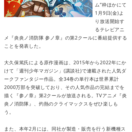
ム”枠ほかにて
1月9日(金)よ
り放送開始す
るテレビアニ
メ『炎炎ノ消防隊 参ノ章』の第2クールに番組提供する
ことを発表した。
大久保篤氏による原作漫画は、2015年から2022年にか
けて「週刊少年マガジン」(講談社)で連載された人気ダ
ークファンタジー作品。全34巻の単行本は世界累計
2000万部を突破しており、その人気作品の完結までを
描く『参ノ章』第2クールが放送される。TVアニメ『炎
炎ノ消防隊』、灼熱のクライマックスをぜひ楽しも
う。
また、本年2月には、同社が製造・販売を行う新機種ス