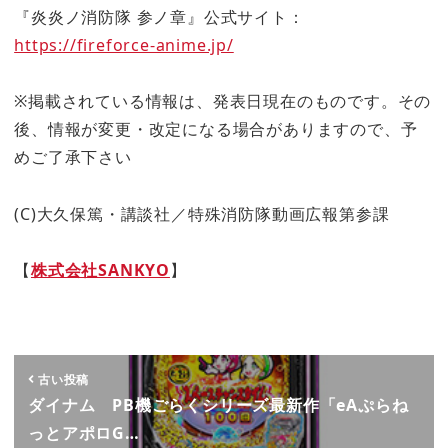
『炎炎ノ消防隊 参ノ章』公式サイト：
https://fireforce-anime.jp/
※掲載されている情報は、発表日現在のものです。その
後、情報が変更・改定になる場合がありますので、予
めご了承下さい
(C)大久保篤・講談社／特殊消防隊動画広報第参課
【
株式会社SANKYO
】
古い投稿
ダイナム PB機ごらくシリーズ最新作「eAぷらね
っとアポロG…