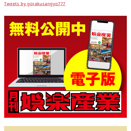
Tweets by gorakusangyo777