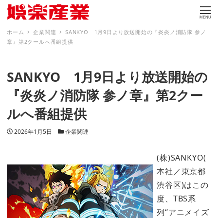
MENU
ホーム
企業関連
SANKYO 1月9日より放送開始の『炎炎ノ消防隊 参ノ
章』第2クールへ番組提供
SANKYO 1月9日より放送開始の
『炎炎ノ消防隊 参ノ章』第2クー
ルへ番組提供
投稿日
カテゴリー
2026年1月5日
企業関連
(株)SANKYO(
本社／東京都
渋谷区)はこの
度、TBS系
列“アニメイズ