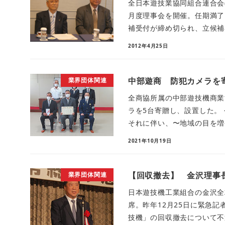
全日本遊技業協同組合連合会
月度理事会を開催。任期満了
補受付が締め切られ、立候補者
2012年4月25日
中部遊商 防犯カメラを
業界団体関連
全商協所属の中部遊技機商業
ラを5台寄贈し、設置した。
それに伴い、〜地域の目を増や
2021年10月19日
【回収撤去】 金沢理事
業界団体関連
日本遊技機工業組合の金沢全
席。昨年12月25日に緊急
技機」の回収撤去について不退