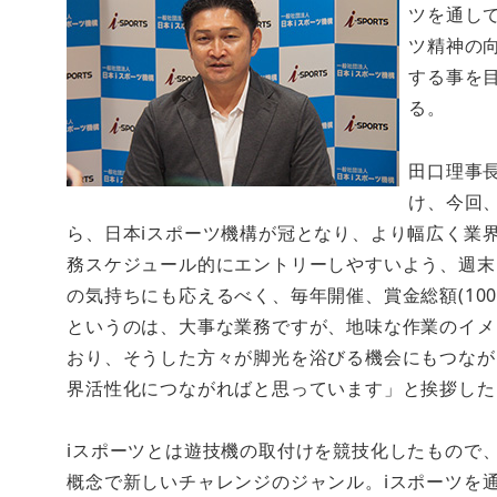
ツを通し
ツ精神の
する事を目
る。
田口理事長
け、今回、
ら、日本iスポーツ機構が冠となり、より幅広く業
務スケジュール的にエントリーしやすいよう、週末
の気持ちにも応えるべく、毎年開催、賞金総額(10
というのは、大事な業務ですが、地味な作業のイメ
おり、そうした方々が脚光を浴びる機会にもつなが
界活性化につながればと思っています」と挨拶した
iスポーツとは遊技機の取付けを競技化したもので
概念で新しいチャレンジのジャンル。iスポーツを