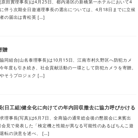
(原田實理事長)は4月25日、都内港区の新橋第一ホテルにおいて4
に伴う次期全日遊連理事長の選出については、4月18日までに立候
の届出は青松英 […]
寄贈
協同組合(山名泰理事長)は10月15日、江南市村久野区へ防犯カメ
 今年度も引き続き、社会貢献活動の一環として防犯カメラを寄贈。
そうプロジェク […]
長(日工組)健全化に向けての年内回収撤去に協力呼びかける
求理事長(写真)は6月7日、全商協の通常総会後の懇親会に来賓出
記者会見で発表した「検定機と性能が異なる可能性のあるぱちんこ遊
転の決意を述べ、 […]