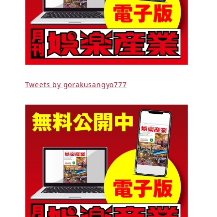
Tweets by gorakusangyo777