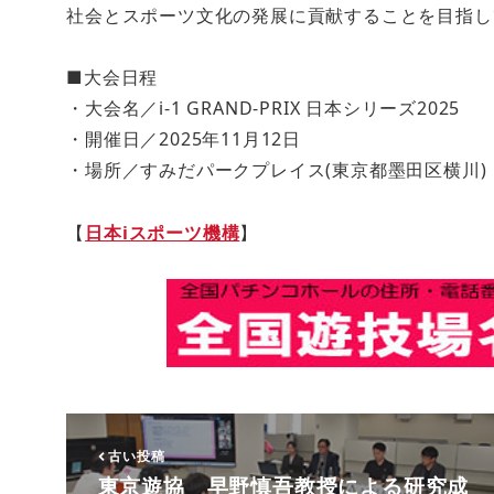
社会とスポーツ文化の発展に貢献することを目指し
■大会日程
・大会名／i-1 GRAND-PRIX 日本シリーズ2025
・開催日／2025年11月12日
・場所／すみだパークプレイス(東京都墨田区横川)
【
日本iスポーツ機構
】
古い投稿
東京遊協 早野慎吾教授による研究成