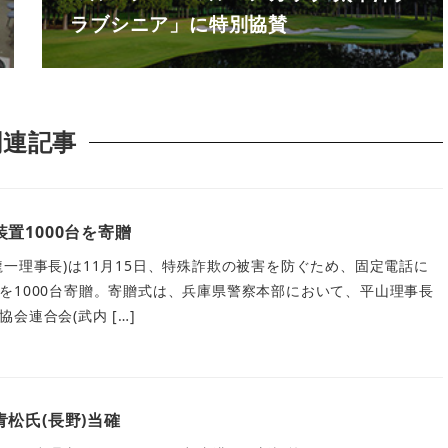
ラブシニア」に特別協賛
関連記事
置1000台を寄贈
龍一理事長)は11月15日、特殊詐欺の被害を防ぐため、固定電話に
を1000台寄贈。寄贈式は、兵庫県警察本部において、平山理事長
会連合会(武内 […]
松氏(長野)当確