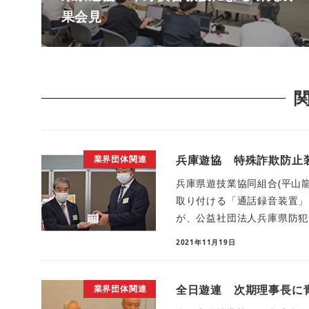
果会見
兵庫遊協 特殊詐欺防止装
業界団体関連
兵庫県遊技業協同組合(平山
取り付ける「通話録音装置」
が、公益社団法人兵庫県防犯協
2021年11月19日
全日遊連 次期理事長に青
業界団体関連