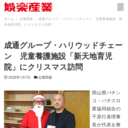
MENU
ホーム
企業関連
成通グループ・ハリウッドチェーン 児童養護施設「新
天地育児院」にクリスマス訪問
成通グループ・ハリウッドチェー
ン 児童養護施設「新天地育児
院」にクリスマス訪問
投稿日
カテゴリー
2026年1月7日
企業関連
岡山県パチン
コ・パチスロ
業協同組合の
千原行喜理事
長が代表を務