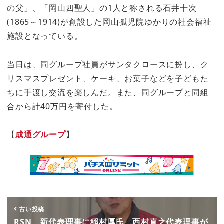
の父」、「岡山四聖人」の1人と称される石井十次
(1865～1914)が創設した岡山孤児院ゆかりの社会福祉
施設となっている。
当日は、同グループ社員がサンタクロースに扮し、ク
リスマスプレゼント、ケーキ、お菓子などを子どもた
ちに手渡し交流を楽しんだ。また、同グループと同組
合から計40万円を寄付した。
【
成通グループ
】
古い投稿
RSN 新代表理事に稲村厚氏、西村直之代表理事が