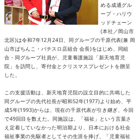
める成通グル
ープ・ハリウ
ッドチェーン
(本社／岡山市
北区)は令和7年12月24日、同グループの千原代表(兼 岡
山市ぱちんこ・パチスロ店組合 会長)をはじめ、同組
合・同グループ社員が、児童養護施設「新天地育児
院」を訪問し、寄付金とクリスマスプレゼントを贈呈
した。
この支援活動は、新天地育児院の設立目的に共鳴した
同グループの先代社長が昭和52年(1977)より始め、平
成5年(1993)からは、現在の千原代表が引き継ぎ、今回
で49回目を数えた。同施設は、「福祉」という言葉さ
え定着していなかった明治期より、日本における社会
福祉事業の先駆者としてその生涯を捧げ、「児童福祉