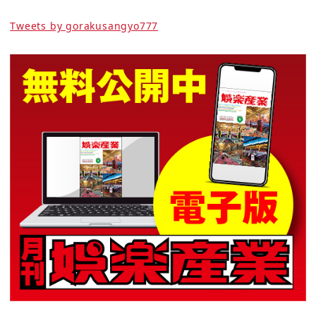
Tweets by gorakusangyo777