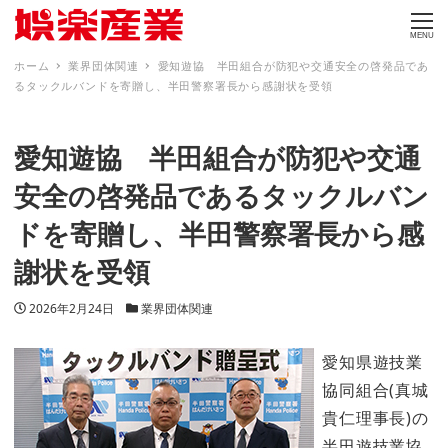
MENU
ホーム
業界団体関連
愛知遊協 半田組合が防犯や交通安全の啓発品であ
るタックルバンドを寄贈し、半田警察署長から感謝状を受領
愛知遊協 半田組合が防犯や交通
安全の啓発品であるタックルバン
ドを寄贈し、半田警察署長から感
謝状を受領
投稿日
カテゴリー
2026年2月24日
業界団体関連
愛知県遊技業
協同組合(真城
貴仁理事長)の
半田遊技業協