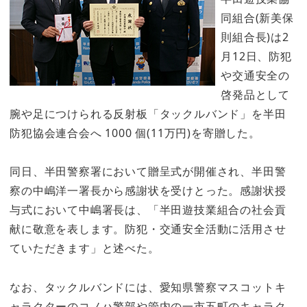
同組合(新美保
則組合長)は2
月12日、防犯
や交通安全の
啓発品として
腕や足につけられる反射板「タックルバンド」を半田
防犯協会連合会へ 1000 個(11万円)を寄贈した。
同日、半田警察署において贈呈式が開催され、半田警
察の中嶋洋一署長から感謝状を受けとった。感謝状授
与式において中嶋署長は、「半田遊技業組合の社会貢
献に敬意を表します。防犯・交通安全活動に活用させ
ていただきます」と述べた。
なお、タックルバンドには、愛知県警察マスコットキ
ャラクターのコノハ警部や管内の一市五町のキャラク