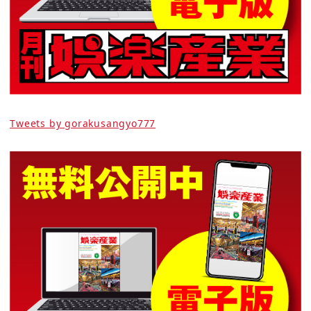
Tweets by gorakusangyo777