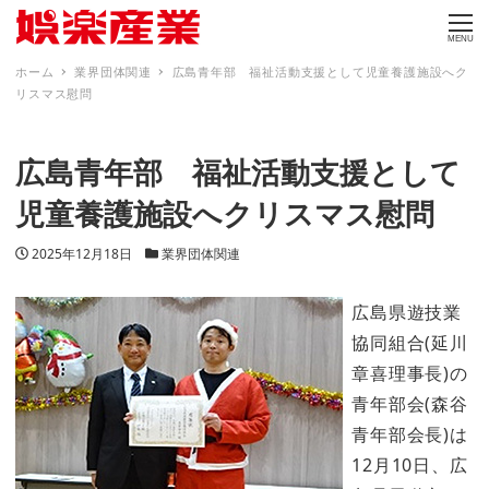
MENU
ホーム
業界団体関連
広島青年部 福祉活動支援として児童養護施設へク
リスマス慰問
広島青年部 福祉活動支援として
児童養護施設へクリスマス慰問
投稿日
カテゴリー
2025年12月18日
業界団体関連
広島県遊技業
協同組合(延川
章喜理事長)の
青年部会(森谷
青年部会長)は
12月10日、広