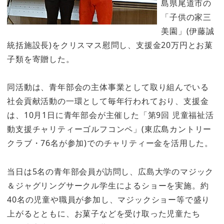
島県尾道市の
「子供の家三
美園」(伊藤誠
統括施設長)をクリスマス慰問し、支援金20万円とお菓
子類を寄贈した。
同活動は、青年部会の主体事業として取り組んでいる
社会貢献活動の一環として毎年行われており、支援金
は、10月1日に青年部会が主催した「第9回 児童福祉活
動支援チャリティーゴルフコンペ」(東広島カントリー
クラブ・76名が参加)でのチャリティー金を活用した。
当日は5名の青年部会員が訪問し、広島大学のマジック
＆ジャグリングサークル学生によるショーを実施。約
40名の児童や職員が参加し、マジックショー等で盛り
上がるとともに、お菓子などを受け取った児童たち