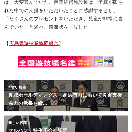
は、大変喜んでいた。伊藤統括施設長は、予算が限ら
れた中での支援をいただいたことに感謝するとし、
「たくさんのプレゼントをいただき、児童が非常に喜
んでいた」と述べ、感謝状を手渡した。
【
広島県遊技業協同組合
】
古い投稿
真城ホールディングス 高浜市内において災害支援
協力の覚書を締…
新しい投稿
マルハン 特例子会社認定