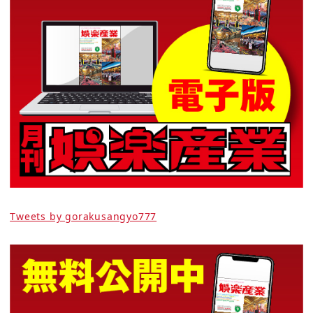
Tweets by gorakusangyo777