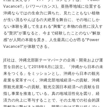
Vacance!!」(パワーバカンス)。亜熱帯地域に位置する
沖縄ならではの生命力に満ちた、見たこともない植物
が生い茂るやんばるの大絶景を舞台に、その地にしか
ない体験を通して生まれる“興奮”と本物の自然に没入す
る“贅沢”が重なると、今まで経験したことのない“解放
感”が人間の本能を貫き、人生最高に心が昂る“Power
Vacance!!”が体験できる。
JE社は、沖縄北部新テーマパークの企画・開発および運
営を目的として2018年6月に設立。「沖縄から日本の未
来をつくる」をミッションとし、沖縄から日本の観光
産業を変革すべく、沖縄北部地域経済への貢献、沖縄
県観光産業への貢献、観光立国日本経済への貢献を目
指し事業を推進している。真の地域活性化を図り、経
済力の向上に寄与することで、その土地での社会的課
題解決に繋がると確信し、開業に向けて取り組んでい