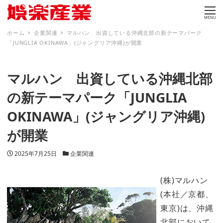
MENU
ホーム
企業関連
マルハン 出資している沖縄北部の新テーマパーク
「JUNGLIA OKINAWA」(ジャングリア沖縄)が開業
マルハン 出資している沖縄北部
の新テーマパーク「JUNGLIA
OKINAWA」(ジャングリア沖縄)
が開業
投稿日
カテゴリー
2025年7月25日
企業関連
(株)マルハン
(本社／京都、
東京)は、沖縄
北部において