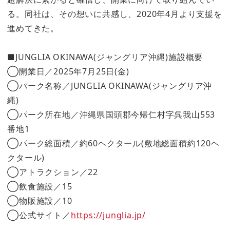
る。同社は、その想いに共感し、2020年4月より支援を
進めてきた。
■JUNGLIA OKINAWA(ジャングリア沖縄)施設概要
◯開業日／2025年7月25日(金)
◯パーク名称／JUNGLIA OKINAWA(ジャングリア沖
縄)
◯パーク所在地／沖縄県国頭郡今帰仁村字呉我山553
番地1
◯パーク総面積／約60ヘクタール(敷地総面積約120ヘ
クタール)
◯アトラクション／22
◯飲食施設／15
◯物販施設／10
◯公式サイト／
https://junglia.jp/