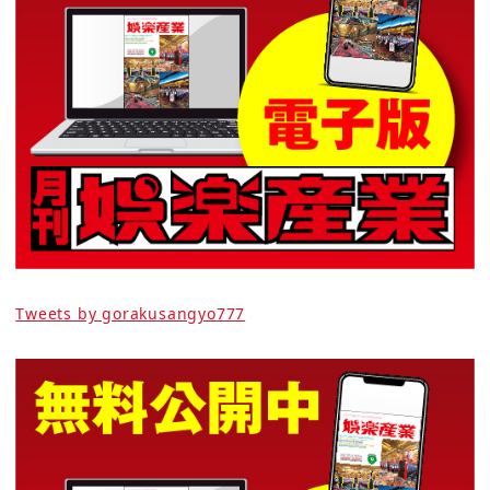
Tweets by gorakusangyo777