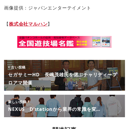
画像提供：ジャパンエンターテイメント
【
株式会社マルハン
】
古い投稿
セガサミーHD 長嶋茂雄氏を偲ぶチャリティープ
ロアマ開催
新しい投稿
NEXUS D’stationから業界の常識を変…