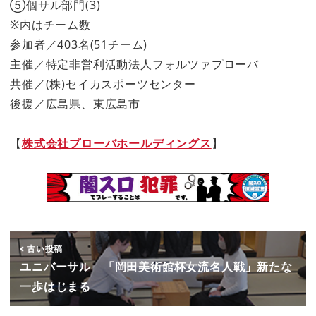
⑤個サル部門(3)
※内はチーム数
参加者／403名(51チーム)
主催／特定非営利活動法人フォルツァプローバ
共催／(株)セイカスポーツセンター
後援／広島県、東広島市
【
株式会社プローバホールディングス
】
古い投稿
ユニバーサル 「岡田美術館杯女流名人戦」新たな
一歩はじまる