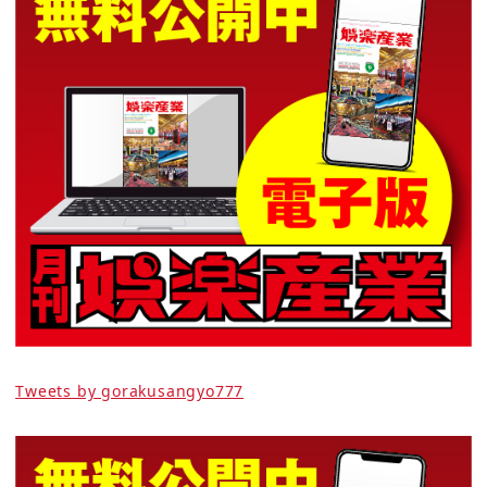
Tweets by gorakusangyo777