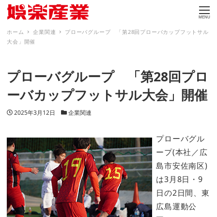
MENU
ホーム
企業関連
プローバグループ 「第28回プローバカップフットサル
大会」開催
プローバグループ 「第28回プロ
ーバカップフットサル大会」開催
投稿日
カテゴリー
2025年3月12日
企業関連
プローバグル
ープ(本社／広
島市安佐南区)
は3月8日・9
日の2日間、東
広島運動公