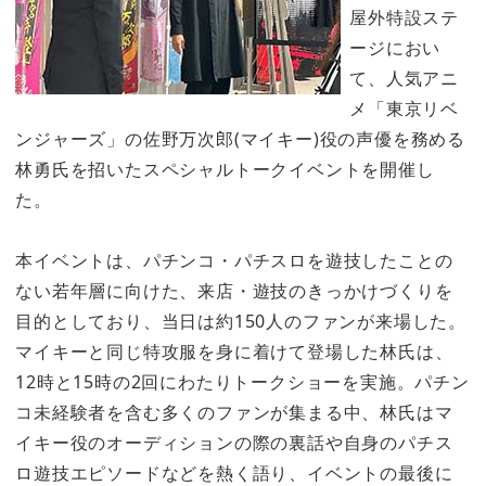
屋外特設ステ
ージにおい
て、人気アニ
メ「東京リベ
ンジャーズ」の佐野万次郎(マイキー)役の声優を務める
林勇氏を招いたスペシャルトークイベントを開催し
た。
本イベントは、パチンコ・パチスロを遊技したことの
ない若年層に向けた、来店・遊技のきっかけづくりを
目的としており、当日は約150人のファンが来場した。
マイキーと同じ特攻服を身に着けて登場した林氏は、
12時と15時の2回にわたりトークショーを実施。パチン
コ未経験者を含む多くのファンが集まる中、林氏はマ
イキー役のオーディションの際の裏話や自身のパチス
ロ遊技エピソードなどを熱く語り、イベントの最後に