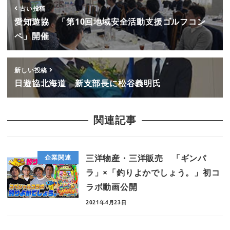
古い投稿
愛知遊協 「第10回地域安全活動支援ゴルフコン
ペ」開催
新しい投稿
日遊協北海道 新支部長に松谷義明氏
関連記事
三洋物産・三洋販売 「ギンパ
企業関連
ラ」×「釣りよかでしょう。」初コ
ラボ動画公開
2021年4月23日