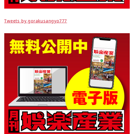
Tweets by gorakusangyo777