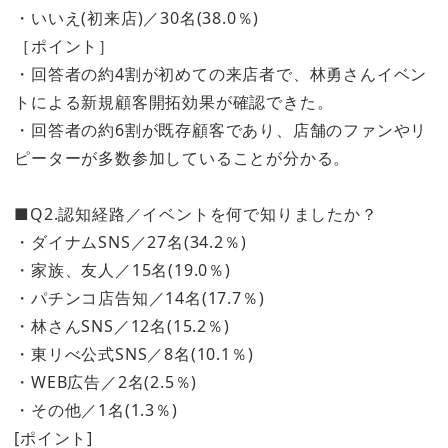
・いいえ(初来店)／30名(38.0％)
［ポイント］
・回答者の約4割が初めての来店者で、林勇さんイベン
トによる新規顧客開拓効果が確認できた。
・回答者の約6割が既存顧客であり、店舗のファンやリ
ピーターが多数参加していることが分かる。
■Q2.認知経路／イベントを何で知りましたか？
・ダイナムSNS／27名(34.2％)
・家族、友人／15名(19.0％)
・パチンコ店告知／14名(17.7％)
・林さんSNS／12名(15.2％)
・東リべ公式SNS／8名(10.1％)
・WEB広告／2名(2.5％)
・その他／1名(1.3％)
[ポイント]