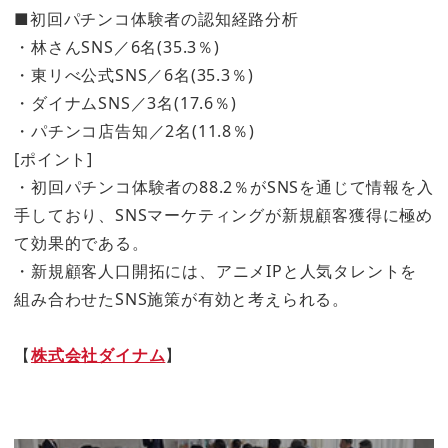
■初回パチンコ体験者の認知経路分析
・林さんSNS／6名(35.3％)
・東リべ公式SNS／6名(35.3％)
・ダイナムSNS／3名(17.6％)
・パチンコ店告知／2名(11.8％)
[ポイント]
・初回パチンコ体験者の88.2％がSNSを通じて情報を入
手しており、SNSマーケティングが新規顧客獲得に極め
て効果的である。
・新規顧客人口開拓には、アニメIPと人気タレントを
組み合わせたSNS施策が有効と考えられる。
【
株式会社ダイナム
】